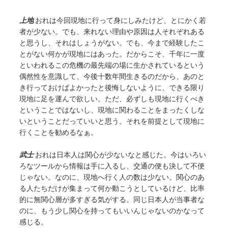
上地
おれは今回現地に行って身にしみたけど、とにかく若
者が少ない。でも、来れない理由や原因は人それぞれある
と思うし、それはしょうがない。でも、今まで経験したこ
とがない何かが現地にはあった。だからこそ、千年に一度
といわれるこの危機の最先端の場に生かされているという
偶然性を意識して、今後十数年間生きるのだから、あのと
き行っておけばよかったと後悔しないように、できる限り
現地に足を運んで欲しい。ただ、必ずしも現地に行くべき
ということではないし、現地に関わることをまったくしな
いということだっていいと思う。それを前提として現地に
行くことを勧めるなぁ。
武士
おれは日本人は関心が少ないなと感じた。今はいろい
ろなツールから情報は手に入るし、交通の便も決して不便
じゃない。なのに、現地へ行く人の数は少ない。関心のあ
る人たちだけが集まって何か動こうとしているけど、比率
的に無関心層が多すぎる気がする。同じ日本人が当事者な
のに、もう少し関心を持ってもいいんじゃないのかなって
感じる。