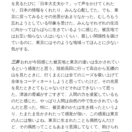
を見るたびに「日本大丈夫か？」って声をかけてくれた
り、日本の情報をくれたり、みんな心配してた。でも、東
京に戻ってみるとその光景があまりなかった。むしろもう
忘れようとしている印象を受けた。みんなそれぞれの生活
に向かってばらばらに生きているように感じた。被災地で
はお互い知らない人はいないくらい、親しい関係性を築け
ているのに、東京にはそのような地域ってほんとに少ない
気がする。
三井
おれが今回感じた被災地と東京の違いは生かされてい
るという感覚だと思う。陸前高田に行って高台から瓦礫の
山を見たときに、行くまえには全てのニーズを吸い上げて
全体をコーディネートしようと思っていたけど。その光景
を見たときとてもじゃないけどそれはできないって思っ
た。津波の脅威がすごすぎて、人間の力を凌駕しているも
のだと感じた。やっぱり人間は自然の中で生かされている
んだと思った。特に、被災者のかたは生き残ったというよ
り、たまたま生かされたって感覚が強い、この感覚は東京
の人には無いよね。東京に生まれたことも偶然なんだけ
ど、その偶然ってこともあまり意識してなくて、助けられ