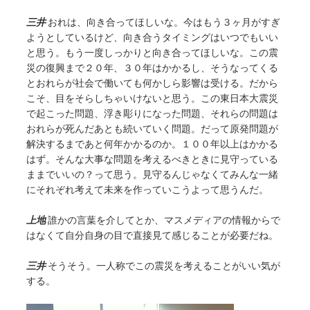
三井
おれは、向き合ってほしいな。今はもう３ヶ月がすぎ
ようとしているけど、向き合うタイミングはいつでもいい
と思う。もう一度しっかりと向き合ってほしいな。この震
災の復興まで２０年、３０年はかかるし、そうなってくる
とおれらが社会で働いても何かしら影響は受ける。だから
こそ、目をそらしちゃいけないと思う。この東日本大震災
で起こった問題、浮き彫りになった問題、それらの問題は
おれらが死んだあとも続いていく問題。だって原発問題が
解決するまであと何年かかるのか。１００年以上はかかる
はず。そんな大事な問題を考えるべきときに見守っている
ままでいいの？って思う。見守るんじゃなくてみんな一緒
にそれぞれ考えて未来を作っていこうよって思うんだ。
上地
誰かの言葉を介してとか、マスメディアの情報からで
はなくて自分自身の目で直接見て感じることが必要だね。
三井
そうそう。一人称でこの震災を考えることがいい気が
する。