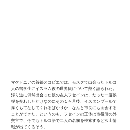
マケドニアの首都スコピエでは、モスクで出会ったトルコ
人の留学生にイスラム教の世界観について熱く語られた。
帰り道に偶然出会った彼の友人フセインは、たった一度挨
拶を交わしただけなのにその１ヶ月後、イスタンブールで
厚くもてなしてくれるばかりか、なんと市長にも面会する
ことができた。というのも、フセインの正体は市役所の外
交官で、今でもトルコ語で二人の名前を検索すると沢山情
報が出てくるそう。