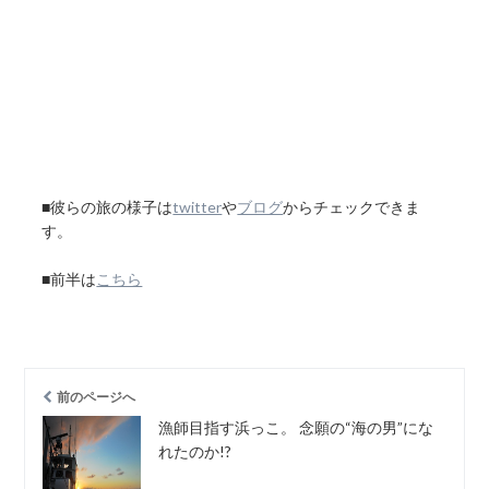
■彼らの旅の様子は
twitter
や
ブログ
からチェックできま
す。
■前半は
こちら
前のページへ
漁師目指す浜っこ。 念願の“海の男”にな
れたのか!?