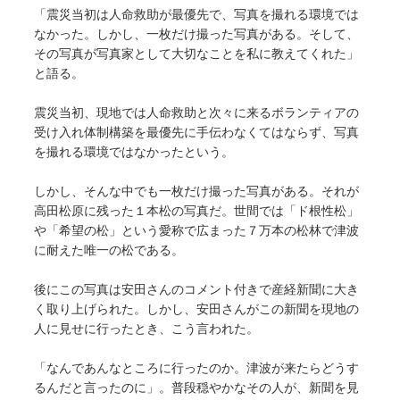
「震災当初は人命救助が最優先で、写真を撮れる環境では
なかった。しかし、一枚だけ撮った写真がある。そして、
その写真が写真家として大切なことを私に教えてくれた」
と語る。
震災当初、現地では人命救助と次々に来るボランティアの
受け入れ体制構築を最優先に手伝わなくてはならず、写真
を撮れる環境ではなかったという。
しかし、そんな中でも一枚だけ撮った写真がある。それが
高田松原に残った１本松の写真だ。世間では「ド根性松」
や「希望の松」という愛称で広まった７万本の松林で津波
に耐えた唯一の松である。
後にこの写真は安田さんのコメント付きで産経新聞に大き
く取り上げられた。しかし、安田さんがこの新聞を現地の
人に見せに行ったとき、こう言われた。
「なんであんなところに行ったのか。津波が来たらどうす
るんだと言ったのに」。普段穏やかなその人が、新聞を見