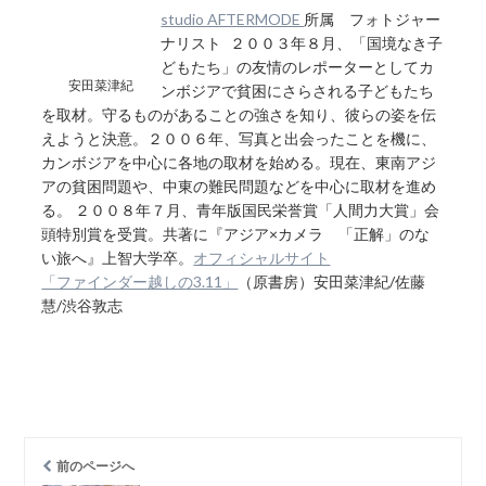
studio AFTERMODE
所属 フォトジャー
ナリスト ２００３年８月、「国境なき子
どもたち」の友情のレポーターとしてカ
安田菜津紀
ンボジアで貧困にさらされる子どもたち
を取材。守るものがあることの強さを知り、彼らの姿を伝
えようと決意。２００６年、写真と出会ったことを機に、
カンボジアを中心に各地の取材を始める。現在、東南アジ
アの貧困問題や、中東の難民問題などを中心に取材を進め
る。 ２００８年７月、青年版国民栄誉賞「人間力大賞」会
頭特別賞を受賞。共著に『アジア×カメラ 「正解」のな
い旅へ』上智大学卒。
オフィシャルサイト
「ファインダー越しの3.11」
（原書房）安田菜津紀/佐藤
慧/渋谷敦志
前のページへ