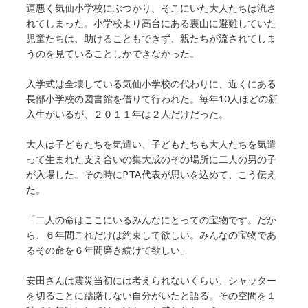
運悪く気仙小学校にぶつかり、そこにいた大人たちは流さ
れてしまった。小学校より高台にある裏山に避難していた
児童たちは、助けることもできず、親たちが流されてしま
うのを見ていることしかできなかった。
入学式は全壊している気仙小学校の代わりに、近くにある
長部小学校の図書館を借りて行われた。毎年10人ほどの新
入生がいるが、２０１１年は２人だけだった。
大人は子どもたちを気遣い、子どもたちも大人たちを気遣
って生まれた支え合いの集大成のその場所に二人の男の子
が入場した。その時にPTA代表が思いを込めて、こう伝え
た。
「二人の命はここにいるみんなにとっての宝物です。だか
ら、６年間これだけは約束して欲しい。みんなの宝物であ
るその命を６年間磨き続けて欲しい」
安田さんは震災当初には考えられないくらい、シャッター
を切ることに躊躇しない自分がいたと語る。その空間を１