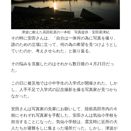
津波に耐えた高田松原の一本松 写真提供：安田菜津紀
その時に安田さんは、「自分は一体何の為に写真を撮り、
誰のための立場に立って、何の為の希望を見つけようとし
ていたのか、考えさせられた」と振り返る。
その悩みを克服したのはそれから数日後の４月21日だっ
た。
この日に被災地では小中学生の入学式が開催された。しか
し、人手不足で入学式の記念撮影を撮る写真家が見つから
なかった。
安田さんは写真家の先輩にお願いして、陸前高田市内の６
校にそれぞれ写真家を手配した。安田さんは気仙小学校を
担当することになった。気仙小学校は、震災時に近所の大
人たちが避難をしに集まった場所だった。しかし、津波が