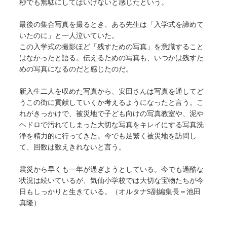
秒でも無駄にしてはいけないと感じたという。
最後の集合写真を撮るとき、ある先生は「入学式を諦めて
いたのに」と一人泣いていた。
この入学式の撮影ほど「残すための写真」を意識すること
はなかったと語る。伝えるための写真も、いつかは残すた
めの写真になるのだと感じたのだ。
新入生二人を収めた写真から、安田さんは写真を通してど
うこの街に貢献していくか考えるようになったと言う。こ
れがきっかけで、被災地で子ども向けの写真教室や、泥や
ヘドロで汚れてしまった大切な写真をキレイにする写真洗
浄を精力的に行ってきた。今でも足繁く被災地を訪問し
て、回数は数えきれないと言う。
震災から早くも一年が過ぎようとしている。今でも過酷な
状況は続いているが、気仙小学校では大切な宝物たちが今
日もしっかりと生きている。（オルタナS副編集長＝池田
真隆）