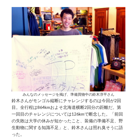
みんなのメッセージを掲げ、準備買物中の鈴木淳平さん
鈴木さんがモンゴル縦断にチャレンジするのは今回が2回
目。全行程は864kmおよそ北海道横断2回分の距離だ。第
一回目のチャレンジについては126kmで断念した。「前回
の失敗は大学の休みが短かったこと、装備の準備不足、野
生動物に関する知識不足」と、鈴木さんは照れ臭そうに語
った。