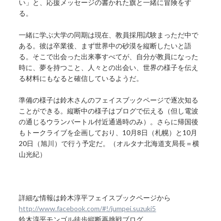
い」と、応援メッセージの書かれた旗と一緒に冒険をす
る。
一緒に学ぶ大学の同期は現在、教員採用試験まっただ中で
ある。彼は卒業後、まず世界中の砂漠を縦断したいと語
る。そこで出会った出来事すべてが、自分が教員になった
時に、夢を持つこと、人々との出会い、世界の様子を伝え
る材料にもなると確信しているようだ。
準備の様子は鈴木さんのフェイスブックページで逐次知る
ことができる。縦断中の様子はブログで伝える（但し電波
の通じるウランバートル付近通過時のみ）。さらに帰国後
もトークライブを企画しており、10月8日（札幌）と10月
20日（旭川）で行う予定だ。（オルタナ北海道支局長＝横
山光紀）
詳細な情報は鈴木淳平フェイスブックページから
http://www.facebook.com/#!/jumpei.suzuki5
鈴木淳平モンゴル徒歩縦断再挑戦ブログ