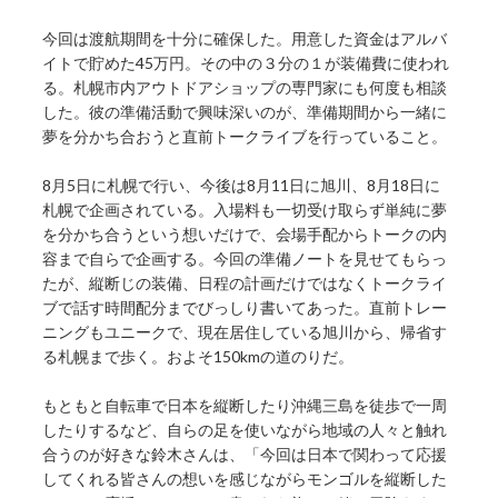
今回は渡航期間を十分に確保した。用意した資金はアルバ
イトで貯めた45万円。その中の３分の１が装備費に使われ
る。札幌市内アウトドアショップの専門家にも何度も相談
した。彼の準備活動で興味深いのが、準備期間から一緒に
夢を分かち合おうと直前トークライブを行っていること。
8月5日に札幌で行い、今後は8月11日に旭川、8月18日に
札幌で企画されている。入場料も一切受け取らず単純に夢
を分かち合うという想いだけで、会場手配からトークの内
容まで自らで企画する。今回の準備ノートを見せてもらっ
たが、縦断じの装備、日程の計画だけではなくトークライ
ブで話す時間配分までびっしり書いてあった。直前トレー
ニングもユニークで、現在居住している旭川から、帰省す
る札幌まで歩く。およそ150kmの道のりだ。
もともと自転車で日本を縦断したり沖縄三島を徒歩で一周
したりするなど、自らの足を使いながら地域の人々と触れ
合うのが好きな鈴木さんは、「今回は日本で関わって応援
してくれる皆さんの想いを感じながらモンゴルを縦断した