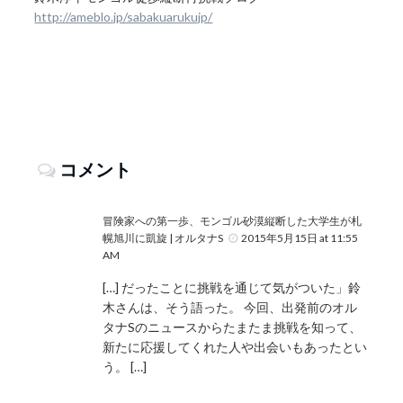
http://ameblo.jp/sabakuarukujp/
コメント
冒険家への第一歩、モンゴル砂漠縦断した大学生が札
幌旭川に凱旋 | オルタナS
2015年5月15日 at 11:55
AM
[…] だったことに挑戦を通じて気がついた」鈴
木さんは、そう語った。 今回、出発前のオル
タナSのニュースからたまたま挑戦を知って、
新たに応援してくれた人や出会いもあったとい
う。 […]