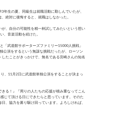
学3年生の夏、同級生は就職活動に勤しんでいたが、
は、絶対に後悔すると、就職はしなかった。
いが、自分の可能性を精一杯試してみたいという想い
らい、音楽活動を続けた。
の仲間と「武道館サポーターズファミリー15000人挑戦」
館単独公演をするという無謀な挑戦だったが、ローソン
トしたことがきっかけで、無名である宮崎さんの知名
集まり、11月2日に武道館単独公演をすることが決まっ
できる！』『周りの人たちの応援が積み重なってこん
と感じて頂ける日にできたらと思っています。そのた
毎日、協力を募り駆け回っています。よろしければ、