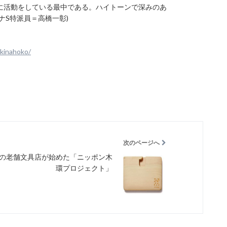
に活動をしている最中である。ハイトーンで深みのあ
ナS特派員＝高橋一彰)
akinahoko/
次のページへ
の老舗文具店が始めた「ニッポン木
環プロジェクト」