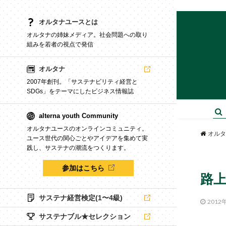
オルタナユースとは
オルタナの姉妹メディア。社会問題への取り
組みを若者の視点で発信
オルタナ
2007年創刊。「サステナビリティ経営と
SDGs」をテーマにしたビジネス情報誌
alterna youth Community
オルタナユースのオンラインコミュニティ。
オルタ
ユース世代の関心ごとやアイデアを集めて実
践し、サステナの潮流をつくります。
参加はこちら
路
サステナ経営検定(1〜4級)
2012
サステナブル★セレクション