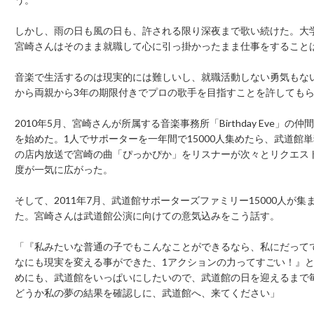
しかし、雨の日も風の日も、許される限り深夜まで歌い続けた。大
宮崎さんはそのまま就職して心に引っ掛かったまま仕事をすること
音楽で生活するのは現実的には難しいし、就職活動しない勇気もな
から両親から3年の期限付きでプロの歌手を目指すことを許しても
2010年5月、宮崎さんが所属する音楽事務所「Birthday Eve」
を始めた。1人でサポーターを一年間で15000人集めたら、武道
の店内放送で宮崎の曲「ぴっかぴか」をリスナーが次々とリクエス
度が一気に広がった。
そして、2011年7月、武道館サポーターズファミリー15000人が
た。宮崎さんは武道館公演に向けての意気込みをこう話す。
「『私みたいな普通の子でもこんなことができるなら、私にだって
なにも現実を変える事ができた、1アクションの力ってすごい！』
めにも、武道館をいっぱいにしたいので、武道館の日を迎えるまで
どうか私の夢の結果を確認しに、武道館へ、来てください」