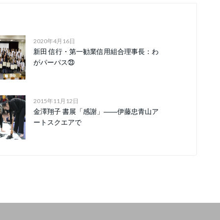
2020年4月16日
新田 信行・第一勧業信用組合理事長：わ
がパーパス㉓
2015年11月12日
金澤翔子 書展「感謝」――伊藤忠青山ア
ートスクエアで