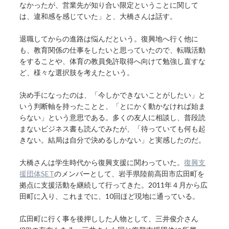
なかったが、営業先が知り合い限定ということに関して
は、違和感を感じていた」と、大橋さんは話す。
退職してからの進路は悩んだという。復興地へ行く他に
も、教育関係の仕事をしたいと思っていたので、転職活動
をすることや、体育の教員免許取得へ向けて勉強し直すな
ど、様々な選択肢を考えたという。
決め手になったのは、「今しかできないことがしたい」と
いう判断軸を持ったことと、「とにかく動かなければ始ま
らない」という意思である。多くの友人に相談し、普段読
まないビジネス書も読んでみたが、「待っていても何も起
きない。結局は自分で決めるしかない」と実感したのだ。
大橋さんは学生時代から復興支援に関わっていた。
復興支
援団体SET
のメンバーとして、岩手県陸前高田市広田町を
拠点に支援活動を継続して行ってきた。2011年４月から広
田町に入り、これまでに、10回ほど現地に通っている。
広田町に行く事を後押しした人物として、三井俊介さん