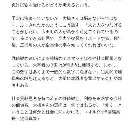
免許試験を受けるかどうか考えるという。
予定は決まっていないが、大橋さんは悩みながらではな
く、ふっきれたかのようにこう話す。「人と人をつなげる
ことがしたい。広田町の人が温かく迎えてくれているの
で、俺にできる範囲で、全力で復興をサポートする。数年
後、広田町の人が全員俺の事を知ってくれればいいな」
価値観の違いによる就職のミスマッチは今や社会問題とな
っている。大卒者の３割は3年以内に離職する。しかし、
この数字はあくまで一般的な数字に過ぎない。短期間で離
職率60%を超えるなど、大量に離職者を輩出する会社や部
署もある。
社会貢献思考を持つ若者の価値観と、利益を追求する会社
の価値観。大橋さんの選択は一例ではあるが、「働く」と
いうことは何かと社会に問いかける。（オルタナS副編集
長＝池田真隆）