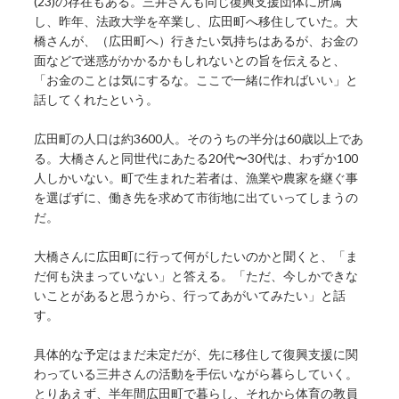
(23)の存在もある。三井さんも同じ復興支援団体に所属
し、昨年、法政大学を卒業し、広田町へ移住していた。大
橋さんが、（広田町へ）行きたい気持ちはあるが、お金の
面などで迷惑がかかるかもしれないとの旨を伝えると、
「お金のことは気にするな。ここで一緒に作ればいい」と
話してくれたという。
広田町の人口は約3600人。そのうちの半分は60歳以上であ
る。大橋さんと同世代にあたる20代〜30代は、わずか100
人しかいない。町で生まれた若者は、漁業や農家を継ぐ事
を選ばずに、働き先を求めて市街地に出ていってしまうの
だ。
大橋さんに広田町に行って何がしたいのかと聞くと、「ま
だ何も決まっていない」と答える。「ただ、今しかできな
いことがあると思うから、行ってあがいてみたい」と話
す。
具体的な予定はまだ未定だが、先に移住して復興支援に関
わっている三井さんの活動を手伝いながら暮らしていく。
とりあえず、半年間広田町で暮らし、それから体育の教員