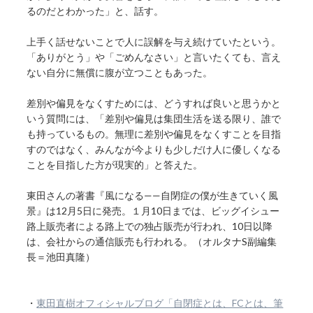
るのだとわかった」と、話す。
上手く話せないことで人に誤解を与え続けていたという。
「ありがとう」や「ごめんなさい」と言いたくても、言え
ない自分に無償に腹が立つこともあった。
差別や偏見をなくすためには、どうすれば良いと思うかと
いう質問には、「差別や偏見は集団生活を送る限り、誰で
も持っているもの。無理に差別や偏見をなくすことを目指
すのではなく、みんなが今よりも少しだけ人に優しくなる
ことを目指した方が現実的」と答えた。
東田さんの著書『風になる——自閉症の僕が生きていく風
景』は12月5日に発売。１月10日までは、ビッグイシュー
路上販売者による路上での独占販売が行われ、10日以降
は、会社からの通信販売も行われる。（オルタナS副編集
長＝池田真隆）
・
東田直樹オフィシャルブログ「自閉症とは、FCとは、筆