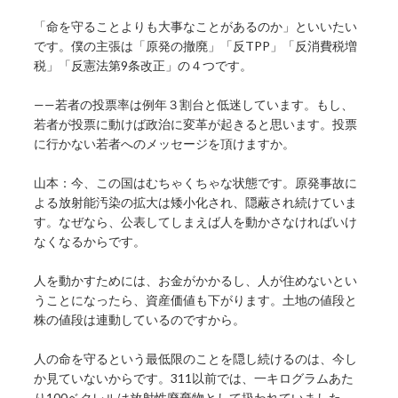
「命を守ることよりも大事なことがあるのか」といいたい
です。僕の主張は「原発の撤廃」「反TPP」「反消費税増
税」「反憲法第9条改正」の４つです。
——若者の投票率は例年３割台と低迷しています。もし、
若者が投票に動けば政治に変革が起きると思います。投票
に行かない若者へのメッセージを頂けますか。
山本：今、この国はむちゃくちゃな状態です。原発事故に
よる放射能汚染の拡大は矮小化され、隠蔽され続けていま
す。なぜなら、公表してしまえば人を動かさなければいけ
なくなるからです。
人を動かすためには、お金がかかるし、人が住めないとい
うことになったら、資産価値も下がります。土地の値段と
株の値段は連動しているのですから。
人の命を守るという最低限のことを隠し続けるのは、今し
か見ていないからです。311以前では、一キログラムあた
り100ベクレルは放射性廃棄物として扱われていました。