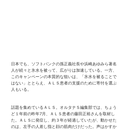
日本でも、ソフトバンクの孫正義社長や浜崎あゆみら著名
人が続々と氷水を被って、広がりは加速している。一方、
このキャンペーンの本質的な狙いは、「氷水を被ることで
はない」ととらえ、ＡＬＳ患者の支援のために寄付を選ぶ
人もいる。
話題を集めているＡＬＳ。オルタナＳ編集部では、ちょう
ど１年前の昨年7月、ＡＬＳ患者の藤田正裕さんを取材し
た。ＡＬＳに発症し、約３年が経過していたが、動かせた
のは、左手の人差し指と顔の筋肉だけだった。声はかすか