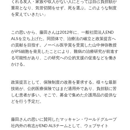
くれる友人・家族や収入がない人にとっては自己負担額が
重荷となり、気管切開をせず、死を選ぶ。このような制度
を変えていきたい」
この思いから、藤田さんは2012年に、一般社団法人END
ALSを立ち上げた。同団体で、治療法の確立と政策提言へ
の貢献を目指す。ノーベル医学賞を受賞した山中伸弥教授
がiPS細胞を発見したことにより、難病の治療研究が前進す
る可能性があり、この研究への公的支援の促進などを働き
かける。
政策提言として、保険制度の改善を要求する。様々な最新
技術が、公的医療保険ではまだ適用外であり、負担額に苦
しむ患者が多い。そこで、募金で集めた介護用品の提供な
どを行う予定だ。
藤田さんの思いに賛同したマッキャン・ワールドグループ
社内外の有志がEND ALSチームとして、ウェブサイト