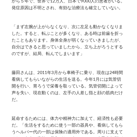
から５年で、世界で12万人、日本で9000人の患者がいる。
発症原因は不明とされ、有効な治療法も確立していない。
「まず左腕が上がらなくなり、次に左足も動かなくなりま
した。すると、転ぶことが多くなり、ある時は前歯を折っ
たこともあります。身体全身が弱くなっていきましたが、
自分はできると思っていましたから、立ち上がろうとする
のですが、結局、転んでしまいます」
藤田さんは、2011年3月から車椅子に乗り、現在は24時間
看病してもらいながらの生活を送る。今年1月には気管切
開を行い、胃ろうで栄養を取っている。気管切開によって
声を失い、現在動くのは、左手の人差し指と顔の筋肉だけ
だ。
延命するためには、体力や精神力に加えて、経済性も必要
だ。「生活をするために使う一部の器具や、看病してもら
うヘルパー代の一部は保険の適用外である。周りに支えて