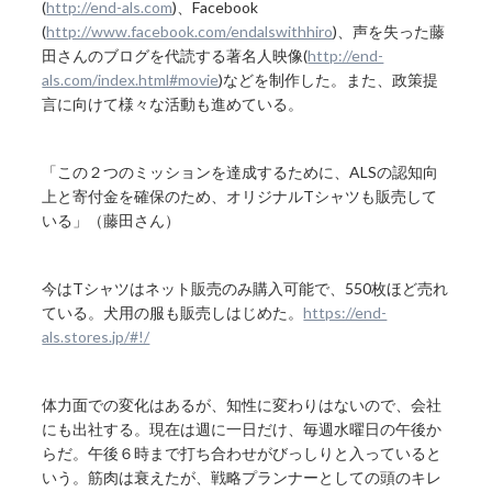
(
http://end-als.com
)、Facebook
(
http://www.facebook.com/endalswithhiro
)、声を失った藤
田さんのブログを代読する著名人映像(
http://end-
als.com/index.html#movie
)などを制作した。また、政策提
言に向けて様々な活動も進めている。
「この２つのミッションを達成するために、ALSの認知向
上と寄付金を確保のため、オリジナルTシャツも販売して
いる」（藤田さん）
今はTシャツはネット販売のみ購入可能で、550枚ほど売れ
ている。犬用の服も販売しはじめた。
https://end-
als.stores.jp/#!/
体力面での変化はあるが、知性に変わりはないので、会社
にも出社する。現在は週に一日だけ、毎週水曜日の午後か
らだ。午後６時まで打ち合わせがびっしりと入っていると
いう。筋肉は衰えたが、戦略プランナーとしての頭のキレ