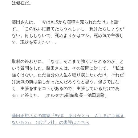
は健在だ。
藤田さんは、「今はALSから喧嘩を売られただけ」と話
す。「この戦いに勝てたらうれしいし、負けたらしょうが
ない。何もしないで、死ぬよりかはマシ。死ぬ気で主張し
て、現状を変えたい」。
取材の終わりに、「なぜ、そこまで強くいられるのか」と
いう質問をした。藤田さんは、その質問に対して、「私は
強くはない。ただ自分の人生を取り戻したいだけ。それだ
け病気の前は楽しかったんだろうなと思う。強さではな
く、主張をするコトがあるので、主張しているだけであ
る」と答えた。（オルタナS副編集長＝池田真隆）
藤田正裕さんの書籍『99％ ありがとう ＡＬＳにも奪え
ないもの』（ポプラ社）の書評はこちら