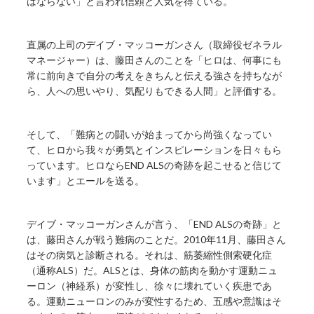
はならない」と言われ信頼と人気を得ている。
直属の上司のデイブ・マッコーガンさん（取締役ゼネラル
マネージャー）は、藤田さんのことを「ヒロは、何事にも
常に前向きで自分の考えをきちんと伝える強さを持ちなが
ら、人への思いやり、気配りもできる人間」と評価する。
そして、「難病との闘いが始まってから尚強くなってい
て、ヒロから我々が勇気とインスピレーションを日々もら
っています。ヒロならEND ALSの奇跡を起こせると信じて
います」とエールを送る。
デイブ・マッコーガンさんが言う、「END ALSの奇跡」と
は、藤田さんが戦う難病のことだ。2010年11月、藤田さん
はその病気と診断される。それは、筋萎縮性側索硬化症
（通称ALS）だ。ALSとは、身体の筋肉を動かす運動ニュ
ーロン（神経系）が変性し、徐々に壊れていく疾患であ
る。運動ニューロンのみが変性するため、五感や意識はそ