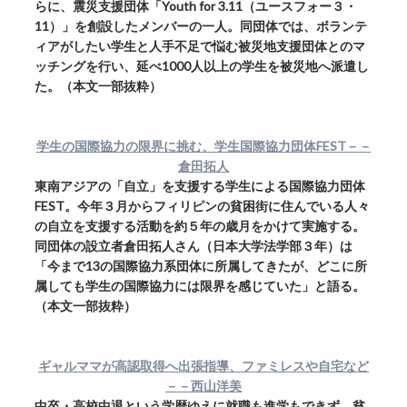
らに、震災支援団体「Youth for 3.11（ユースフォー３・
11）」を創設したメンバーの一人。同団体では、ボランテ
ィアがしたい学生と人手不足で悩む被災地支援団体とのマ
ッチングを行い、延べ1000人以上の学生を被災地へ派遣し
た。（本文一部抜粋）
学生の国際協力の限界に挑む、学生国際協力団体FEST－－
倉田拓人
東南アジアの「自立」を支援する学生による国際協力団体
FEST。今年３月からフィリピンの貧困街に住んでいる人々
の自立を支援する活動を約５年の歳月をかけて実施する。
同団体の設立者倉田拓人さん（日本大学法学部３年）は
「今まで13の国際協力系団体に所属してきたが、どこに所
属しても学生の国際協力には限界を感じていた」と語る。
（本文一部抜粋）
ギャルママが高認取得へ出張指導、ファミレスや自宅など
－－西山洋美
中卒・高校中退という学歴ゆえに就職も進学もできず、貧