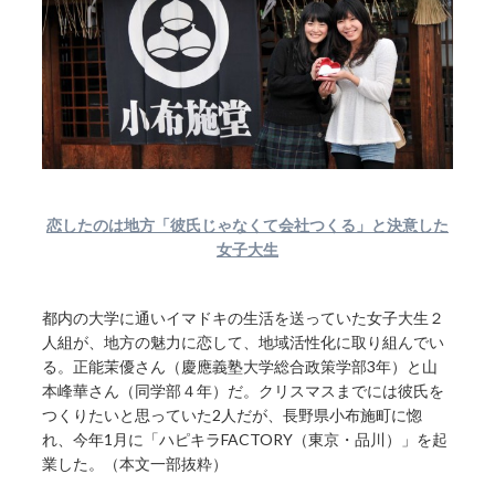
恋したのは地方「彼氏じゃなくて会社つくる」と決意した
女子大生
都内の大学に通いイマドキの生活を送っていた女子大生２
人組が、地方の魅力に恋して、地域活性化に取り組んでい
る。正能茉優さん（慶應義塾大学総合政策学部3年）と山
本峰華さん（同学部４年）だ。クリスマスまでには彼氏を
つくりたいと思っていた2人だが、長野県小布施町に惚
れ、今年1月に「ハピキラFACTORY（東京・品川）」を起
業した。（本文一部抜粋）