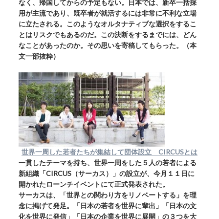
なく、帰国してからの予定もない。日本では、新卒一括採
用が主流であり、既卒者が就活するには非常に不利な立場
に立たされる。このようなオルタナティブな選択をするこ
とはリスクでもあるのだ。この決断をするまでには、どん
なことがあったのか。その思いを寄稿してもらった。（本
文一部抜粋）
世界一周した若者たちが集結して団体設立 CIRCUSとは
一貫したテーマを持ち、世界一周をした５人の若者による
新組織「CIRCUS（サーカス）」の設立が、今月１１日に
開かれたローンチイベントにて正式発表された。
サーカスは、「世界との関わり方をリノベートする」を理
念に掲げて発足。「日本の若者を世界に輩出」「日本の文
化を世界に発信」「日本の企業を世界に展開」の３つを大