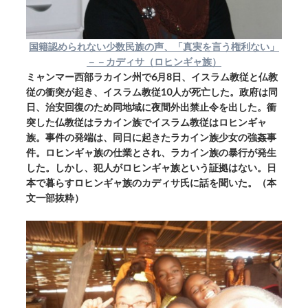
国籍認められない少数民族の声、「真実を言う権利ない」
－－カディサ（ロヒンギャ族）
ミャンマー西部ラカイン州で6月8日、イスラム教従と仏教
従の衝突が起き、イスラム教従10人が死亡した。政府は同
日、治安回復のため同地域に夜間外出禁止令を出した。衝
突した仏教従はラカイン族でイスラム教従はロヒンギャ
族。事件の発端は、同日に起きたラカイン族少女の強姦事
件。ロヒンギャ族の仕業とされ、ラカイン族の暴行が発生
した。しかし、犯人がロヒンギャ族という証拠はない。日
本で暮らすロヒンギャ族のカディサ氏に話を聞いた。（本
文一部抜粋）