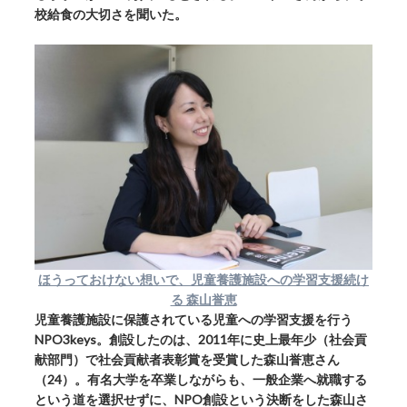
校給食の大切さを聞いた。
ほうっておけない想いで、児童養護施設への学習支援続け
る 森山誉恵
児童養護施設に保護されている児童への学習支援を行う
NPO3keys。創設したのは、2011年に史上最年少（社会貢
献部門）で社会貢献者表彰賞を受賞した森山誉恵さん
（24）。有名大学を卒業しながらも、一般企業へ就職する
という道を選択せずに、NPO創設という決断をした森山さ