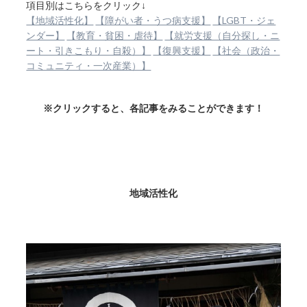
項目別はこちらをクリック↓
【地域活性化】
【障がい者・うつ病支援】
【LGBT・ジェ
ンダー】
【教育・貧困・虐待】
【就労支援（自分探し・ニ
ート・引きこもり・自殺）】
【復興支援】
【社会（政治・
コミュニティ・一次産業）】
※クリックすると、各記事をみることができます！
地域活性化