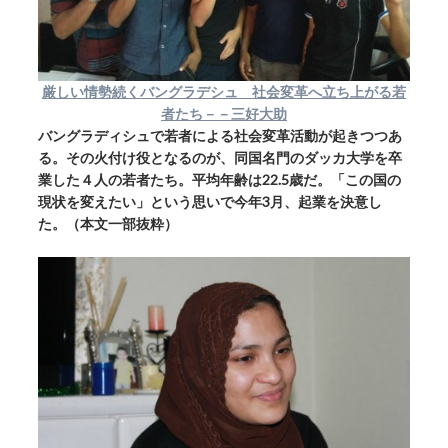
厳しい情勢続くバングラデシュ 社会変革へ立ち上がる若
者たち－－三好大助
バングラディシュで若者による社会変革活動が起きつつあ
る。その火付け役となるのが、同国名門のダッカ大学を卒
業した４人の若者たち。平均年齢は22.5歳だ。「この国の
現状を変えたい」という思いで今年3月、起業を決意し
た。（本文一部抜粋）