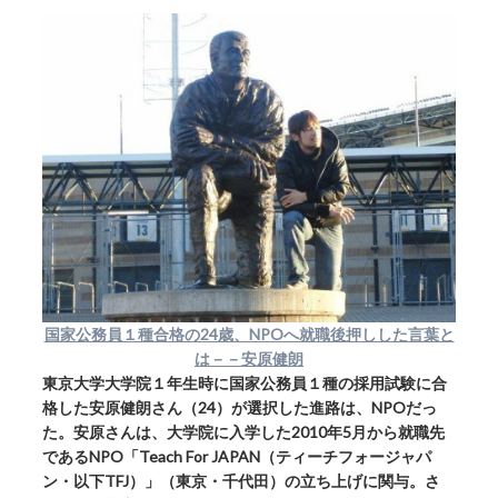
国家公務員１種合格の24歳、NPOへ就職後押しした言葉と
は－－安原健朗
東京大学大学院１年生時に国家公務員１種の採用試験に合
格した安原健朗さん（24）が選択した進路は、NPOだっ
た。安原さんは、大学院に入学した2010年5月から就職先
であるNPO「Teach For JAPAN（ティーチフォージャパ
ン・以下TFJ）」（東京・千代田）の立ち上げに関与。さ