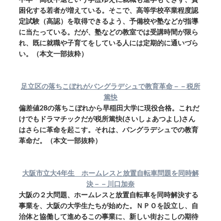
困化する若者が増えている。そこで、高等学校卒業程度認
定試験（高認）を取得できるよう、予備校や塾などが指導
に当たっている。だが、塾などの教室では受講時間が限ら
れ、既に就職や子育てをしている人には定期的に通いづら
い。（本文一部抜粋）
足立区の落ちこぼれがバングラデシュで教育革命－－税所
篤快
偏差値28の落ちこぼれから早稲田大学に現役合格。これだ
けでもドラマチックだが税所篤快(さいしょあつよし)さん
はさらに革命を起こす。それは、バングラデシュでの教育
革命だ。（本文一部抜粋）
大阪市立大4年生 ホームレスと放置自転車問題を同時解
決－－川口加奈
大阪の２大問題、ホームレスと放置自転車を同時解決する
事業を、大阪の大学生たちが始めた。ＮＰＯを設立し、自
治体と協働して進めるこの事業に、新しい街おこしの期待