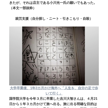
きたが、それは店主である小川光一氏の願いでもあった。
（本文一部抜粋）
就労支援（自分探し・ニート・引きこもり・自殺）
大学卒業後、1年3カ月かけ海外へ「人生を、自分の足で歩
いて行く」
国学院大学を今年３月に卒業した吉川大智さんは、４月21
日から１年３カ月かけて旅へ出る。旅に出る明確な目的は