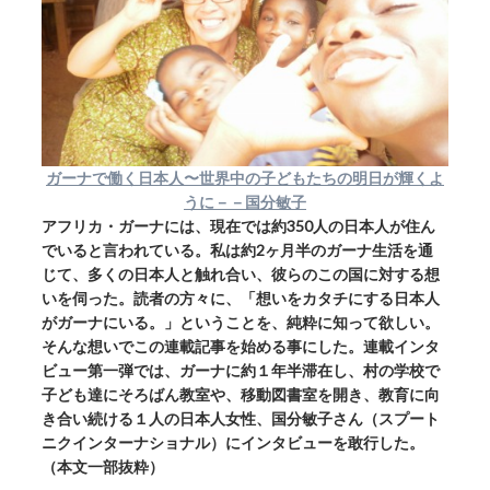
ガーナで働く日本人〜世界中の子どもたちの明日が輝くよ
うに－－国分敏子
アフリカ・ガーナには、現在では約350人の日本人が住ん
でいると言われている。私は約2ヶ月半のガーナ生活を通
じて、多くの日本人と触れ合い、彼らのこの国に対する想
いを伺った。読者の方々に、「想いをカタチにする日本人
がガーナにいる。」ということを、純粋に知って欲しい。
そんな想いでこの連載記事を始める事にした。連載インタ
ビュー第一弾では、ガーナに約１年半滞在し、村の学校で
子ども達にそろばん教室や、移動図書室を開き、教育に向
き合い続ける１人の日本人女性、国分敏子さん（スプート
ニクインターナショナル）にインタビューを敢行した。
（本文一部抜粋）