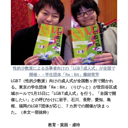
性的少数派による当事者向けの「LGBT成人式」が全国で
開催－－学生団体「Re：Bit」藥師実芳
LGBT（性的少数派）向けの成人式が全国数ヶ所で開かれ
る。東京の学生団体「Re：Bit」（りびっと）が世田谷区成
城ホールで1月15日に「LGBT成人式」を行う。「全国で開
催したい」との呼びかけに岩手、石川、長野、愛知、島
根、福岡のLGBT団体が応じ、７カ所での開催が決まっ
た。（本文一部抜粋）
教育・貧困・虐待