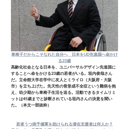
車椅子だからこそなれた自分へ 日本をUD先進国へ命かけ
る23歳
高齢化社会となる日本を、ユニバーサルデザイン先進国に
することへ命をかける23歳の若者がいる。垣内俊哉さん
だ。立命館大学在学中に友人とミライロ（大阪府・大阪
市）を立ち上げた。先天性の骨形成不全症という難病を抱
え、幼少期から車椅子生活を送る。活動できるタイムリミ
ットは45歳までと診断されている垣内さんの決意を聞い
た。（本文一部抜粋）
若者うつ病予備軍を助けられる潜在支援者は何人か？