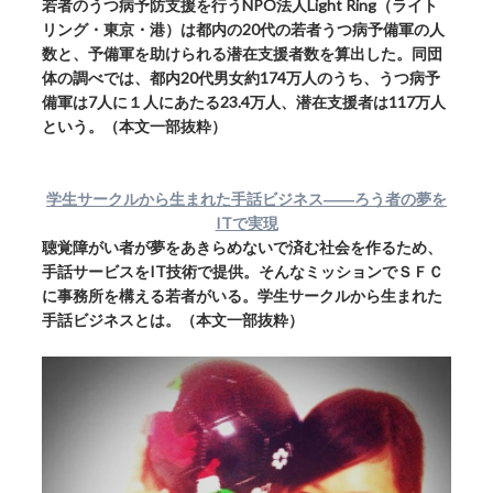
若者のうつ病予防支援を行うNPO法人Light Ring（ライト
リング・東京・港）は都内の20代の若者うつ病予備軍の人
数と、予備軍を助けられる潜在支援者数を算出した。同団
体の調べでは、都内20代男女約174万人のうち、うつ病予
備軍は7人に１人にあたる23.4万人、潜在支援者は117万人
という。（本文一部抜粋）
学生サークルから生まれた手話ビジネス――ろう者の夢を
ITで実現
聴覚障がい者が夢をあきらめないで済む社会を作るため、
手話サービスをIT技術で提供。そんなミッションでＳＦＣ
に事務所を構える若者がいる。学生サークルから生まれた
手話ビジネスとは。（本文一部抜粋）