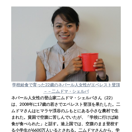
学校給食で育った22歳のネパール人女性がエベレスト登頂
－－二ムドマ・シェルパ
ネパール人女性の登山家二ムドマ・シェルパさん（22）
は、2008年に17歳の若さでエベレスト登頂を果たした。二
ムドマさんはヒマラヤ渓谷のふもとにある小さな農村で生
まれた。貧困で空腹に苦しんでいたが、「学校に行けば給
食が食べられた」と話す。途上国では、空腹のまま登校す
る小学生が6600万人いるとされる。二ムドマさんから、学