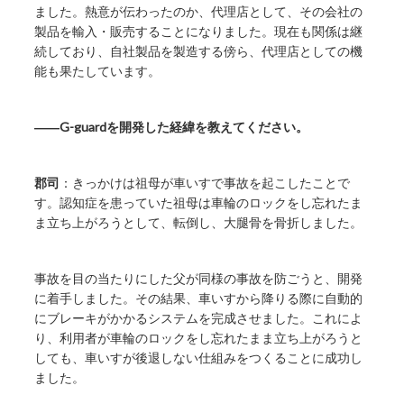
ました。熱意が伝わったのか、代理店として、その会社の
製品を輸入・販売することになりました。現在も関係は継
続しており、自社製品を製造する傍ら、代理店としての機
能も果たしています。
――G-guardを開発した経緯を教えてください。
郡司
：きっかけは祖母が車いすで事故を起こしたことで
す。認知症を患っていた祖母は車輪のロックをし忘れたま
ま立ち上がろうとして、転倒し、大腿骨を骨折しました。
事故を目の当たりにした父が同様の事故を防ごうと、開発
に着手しました。その結果、車いすから降りる際に自動的
にブレーキがかかるシステムを完成させました。これによ
り、利用者が車輪のロックをし忘れたまま立ち上がろうと
しても、車いすが後退しない仕組みをつくることに成功し
ました。