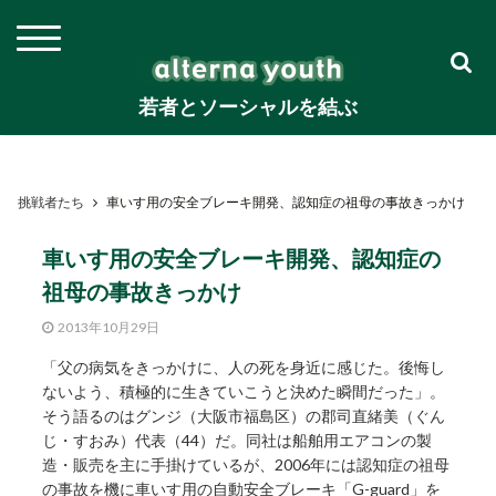
若者とソーシャルを結ぶ
挑戦者たち
車いす用の安全ブレーキ開発、認知症の祖母の事故きっかけ
車いす用の安全ブレーキ開発、認知症の
祖母の事故きっかけ
2013年10月29日
「父の病気をきっかけに、人の死を身近に感じた。後悔し
ないよう、積極的に生きていこうと決めた瞬間だった」。
そう語るのはグンジ（大阪市福島区）の郡司直緒美（ぐん
じ・すおみ）代表（44）だ。同社は船舶用エアコンの製
造・販売を主に手掛けているが、2006年には認知症の祖母
の事故を機に車いす用の自動安全ブレーキ「G-guard」を