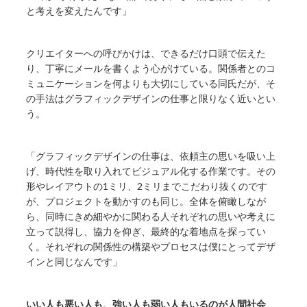
と考えを変えたんです」
クリエイターへの呼びかけは、できるだけ口頭で伝えた
り、丁寧にメールを書くよう心がけている。関係者とのコ
ミュニケーションを何よりも大切にしている同氏だが、そ
の手法はグラフィックデザインの仕事と限りなく近いとい
う。
「グラフィックデザインの仕事は、依頼主の思いを吸い上
げ、時代性を取り入れてビジュアル化する作業です。その
形やレイアウトの1ミリ、2ミリまでこだわり抜くのです
が、プロジェクトを動かすのも同じ。全体を俯瞰しなが
ら、同時にきめ細やかに関わる人それぞれの思いや考えに
立って説得し、協力を仰ぎ、最終的な着地点を探ってい
く。それぞれの関係性の構築やプロセスは僕にとってデザ
インと同じなんです」
いい人も悪い人も、強い人も弱い人もいるのが人間社会