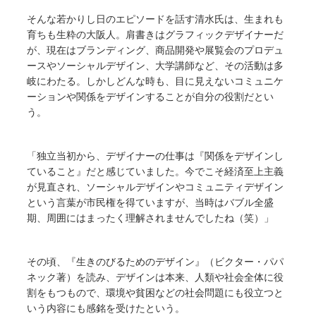
そんな若かりし日のエピソードを話す清水氏は、生まれも
育ちも生粋の大阪人。肩書きはグラフィックデザイナーだ
が、現在はブランディング、商品開発や展覧会のプロデュ
ースやソーシャルデザイン、大学講師など、その活動は多
岐にわたる。しかしどんな時も、目に見えないコミュニケ
ーションや関係をデザインすることが自分の役割だとい
う。
「独立当初から、デザイナーの仕事は『関係をデザインし
ていること』だと感じていました。今でこそ経済至上主義
が見直され、ソーシャルデザインやコミュニティデザイン
という言葉が市民権を得ていますが、当時はバブル全盛
期、周囲にはまったく理解されませんでしたね（笑）」
その頃、『生きのびるためのデザイン』（ビクター・パパ
ネック著）を読み、デザインは本来、人類や社会全体に役
割をもつもので、環境や貧困などの社会問題にも役立つと
いう内容にも感銘を受けたという。