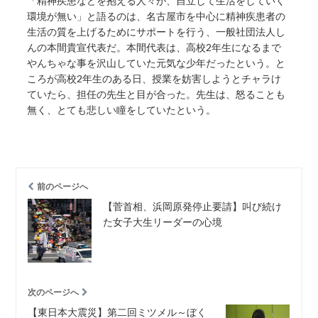
「精神疾患などを抱える人々が、自立して生活をしていく
環境が無い」と語るのは、名古屋市を中心に精神疾患者の
生活の質を上げるためにサポートを行う、一般社団法人し
んの本間貴宣代表だ。本間代表は、高校2年生になるまで
やんちゃな事を沢山していた元気な少年だったという。と
ころが高校2年生のある日、授業を妨害しようとチャラけ
ていたら、担任の先生と目が合った。先生は、怒ることも
無く、とても悲しい瞳をしていたという。
前のページへ
【菅首相、浜岡原発停止要請】叫び続け
た女子大生リーダーの心境
次のページへ
【東日本大震災】第二回ミツメル～ぼく