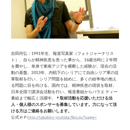
吉田尚弘：1991年生、報道写真家（フォトジャーナリス
ト）、自らが精神疾患を患った事から、16歳当時に２年間
を費やし、単身で東南アジアを横断した経験が、現在の活
動の基盤。2013年、内戦下のシ リアにて自由シリア軍の従
軍取材を行い、シリア問題を始めに、多くの紛争地の抱え
る問題に目を向ける。国内では、精神疾患の現状を取材。
日本全国で講演会活動を行い、報道番組からバラエ ティー
番組まで幅広く活躍中。
＊取材活動を応援いただける法
人・個人様のスポンサーを募集しています。力になって頂
ける方はご連絡をお願いします。
公式ＨＰ
http://takahiro-yoshida.flips.jp/?page=