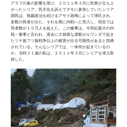
アラブの春の影響を受け、２０１１年３月に民衆が立ち上
がったシリア。民主化を訴えてデモに参加していたシリア
国民は、独裁政治を続けるアサド政権によって弾圧され、
多数の死者が出た。それを期に内戦へと突入し、現在では
死者数が１０万人を超えた。この惨事は、今世紀最大の内
戦・惨事と言われ、過去に大規模な虐殺がルワンダで起き
たツチ族フツ族戦争以上の被害が出る可能性があると指摘
されている。そんなシリアでは、一体何が起きているの
か。当時２１歳の私は、２０１１年３月にシリアを潜入取
材した。