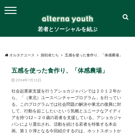
若者とソーシャルを結ぶ
オルタナユース
挑戦者たち
五感を使った食作り、「体感農場」
五感を使った食作り、「体感農場」
2014年7月11日
社会起業家支援を行うアショカジャパンでは２０１２年か
ら、「（東北）ユースベンチャープログラム」を行ってい
る。このプログラムでは社会問題の解決や東北の復興に対
して、行動を起こしたいという気概とユニークなアイディ
アを持つ12～２０歳の若者を支援している。アショカジャ
パンにより選出され、活動を続ける若者を特集する本企
画。第１０弾となる今回紹介するのは、ホットスポットか