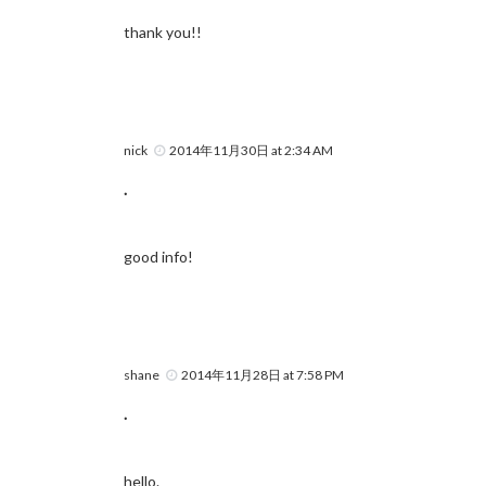
thank you!!
nick
2014年11月30日 at 2:34 AM
.
good info!
shane
2014年11月28日 at 7:58 PM
.
hello.