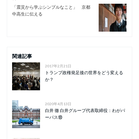
「震災から学ぶシンプルなこと」 京都
中高生に伝える
関連記事
2017年2月21日
トランプ政権発足後の世界をどう変える
か？
2020年4月13日
白井 徹 白井グループ代表取締役：わがパ
ーパス⑱