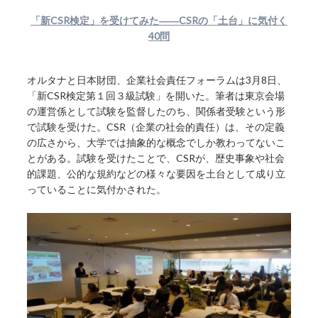
「新CSR検定」を受けてみた――CSRの「土台」に気付く
40問
オルタナと日本財団、企業社会責任フォーラムは3月8日、
「新CSR検定第１回３級試験」を開いた。筆者は東京会場
の運営係として試験を監督したのち、関係者受験という形
で試験を受けた。CSR（企業の社会的責任）は、その定義
の広さから、大学では抽象的な概念でしか教わってないこ
とがある。試験を受けたことで、CSRが、歴史事象や社会
的課題、公的な規約などの様々な要因を土台として成り立
っていることに気付かされた。