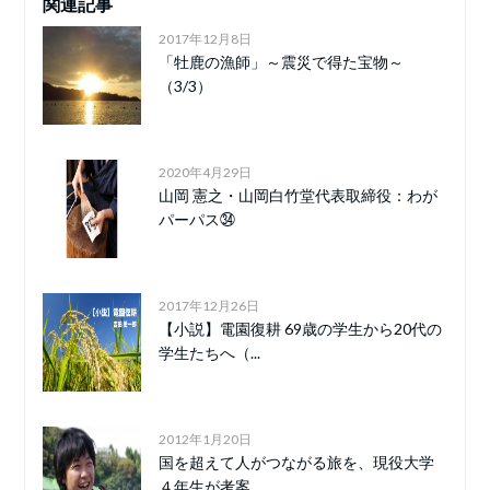
関連記事
2017年12月8日
「牡鹿の漁師」～震災で得た宝物～
（3/3）
2020年4月29日
山岡 憲之・山岡白竹堂代表取締役：わが
パーパス㉞
2017年12月26日
【小説】電園復耕 69歳の学生から20代の
学生たちへ（...
2012年1月20日
国を超えて人がつながる旅を、現役大学
４年生が考案