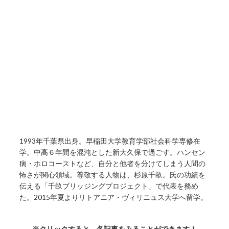
1993年千葉県出身。早稲田大学教育学部社会科学専修在
学。中高６年間を混沌とした新大久保で過ごす。ハンセン
病・ホロコーストなど、自分と他者を分けてしまう人間の
怖さが関心領域。尊敬する人物は、杉原千畝。氏の功績を
伝える「千畝ブリッジングプロジェクト」で代表を務め
た。2015年夏よりリトアニア・ヴィリニュス大学へ留学。
※クリックすると、各記事をみることができます！