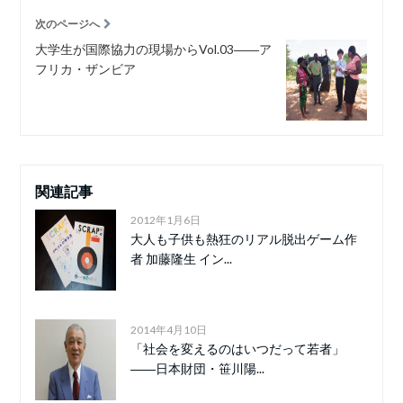
次のページへ
大学生が国際協力の現場からVol.03――ア
フリカ・ザンビア
関連記事
2012年1月6日
大人も子供も熱狂のリアル脱出ゲーム作
者 加藤隆生 イン...
2014年4月10日
「社会を変えるのはいつだって若者」
――日本財団・笹川陽...