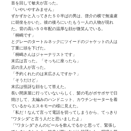
首を回して敏夫が言った。
「いやいやすみません」
ずかずかと入ってきた５０半ばの男は、啓介の横で無遠慮
に胡坐をかいた。彼の後ろにいたもう一人の人物が現れ
た。背の高い５０年配の温厚な顔が微笑んでいる。
「桐嶋です」
とグレーのタートルネックにツイードのジャケットの人は
丁重に頭を下げた。
「桐嶋さんはジャーナリストです」
末広は言った。「そっちに座ったら」
店の主人が言った。
「予約くれたのは末広さんですか？」
「そうだけど」
末広は怪訝な顔をして答えた。
長い間床屋に行っていないらしく、髪の毛がボサボサで日
焼けして、太編みのハンドニット、カウチンセーターを着
ているからエスキモーの様に見えた。
「私だ！なんて言って電話を切ってしまうから、てっきり
“ワタシダ”と言う人だと思いましたよ」
「”ワタシダ”さんのビールを飲んでるかと思って、緊張し