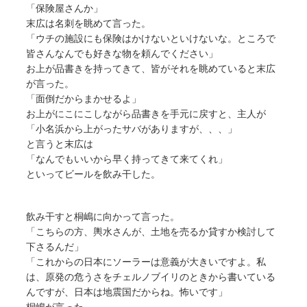
「保険屋さんか」
末広は名刺を眺めて言った。
「ウチの施設にも保険はかけないといけないな。ところで
皆さんなんでも好きな物を頼んでください」
お上が品書きを持ってきて、皆がそれを眺めていると末広
が言った。
「面倒だからまかせるよ」
お上がにこにこしながら品書きを手元に戻すと、主人が
「小名浜から上がったサバがありますが、、、」
と言うと末広は
「なんでもいいから早く持ってきて来てくれ」
といってビールを飲み干した。
飲み干すと桐嶋に向かって言った。
「こちらの方、輿水さんが、土地を売るか貸すか検討して
下さるんだ」
「これからの日本にソーラーは意義が大きいですよ。私
は、原発の危うさをチェルノブイリのときから書いている
んですが、日本は地震国だからね。怖いです」
桐嶋が言った。