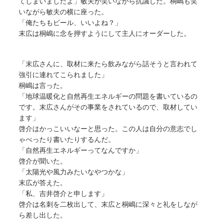
てしまいましたよ」敏夫が笑いながら抗議した。桐嶋も笑
いながら敏夫の横に座った。
「俺たちもビール、いいよね？」
末広は桐嶋に念を押すようにして主人にオーダーした。
「末広さんに、取材に来たら飲みながら話そうと言われて
強引に連れてこられました」
桐嶋は言った。
「地球温暖化と自然再生エネルギーの問題を書いているの
です。末広さんがその事業をされているので、取材してい
ます」
啓介はかっこいいなーと思った。この人は自分の意志でし
ゃべったり書いたりするんだ。
「自然再生エネルギーってなんですか」
啓介が聞いた。
「太陽光や風力みたいなやつかな」
末広が答えた。
「私、吉井啓介と申します」
啓介は名刺を二枚出して、末広と桐嶋に深々と礼をしなが
ら差し出した。