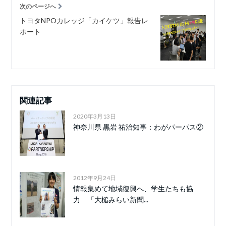
次のページへ
トヨタNPOカレッジ「カイケツ」報告レ
ポート
関連記事
2020年3月13日
神奈川県 黒岩 祐治知事：わがパーパス②
2012年9月24日
情報集めて地域復興へ、学生たちも協
力 「大槌みらい新聞...