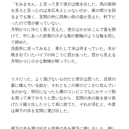
「すみません」と言って見て啓介は噴き出した。馬の面倒
を見ろと言ったのは末広本人じゃないのか。家の周りを回
るまでも無く、玄関の外に四角い鉄の蓋が見えた、軒下だ
ったので雪が被っていない。
月明かりに冷たく黒く見えた。啓介はかがみこんで蓋を開
けて、中にあった鉄製の小さな船の舵輪のような輪を回し
て締めた。
洗面所に戻ってみると、果たして水は停まっていた。水が
噴き出ていたパイプの向こうに窓があった。窓から見える
月明かりに小さな動物が映っていた。
リスだった。よく逃げないものだと啓介は思った。近状の
森に棲んでいる奴か、それともこの家のどこかに住んでい
るのかな。明日になったら麓のコンビニでなにかナッツ類
を買って来てやろうと思いながら、玄関の氷の板を放り投
げたり蹴り出したりして表に捨てた。それが済むと、今度
は廊下の氷を玄関に運び出した。
廊下の氷を運び出すと部屋の氷を廊下に押し出した。押し