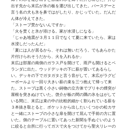
出す先から末広が氷の板を運び出してきた。バースデーと
言う名の犬も氷を鼻ではがしたり、かじっていた。だんだ
ん体が冷えてきた。
「ストーブ焚かないんですか」
「火を焚くと氷が溶ける。家が水浸しになる」
「じゃあ地震が３月１１日でなくて夏に来ていたら、家は
水浸しだったんだ」
「夏には人が居るから、それは無いだろう。でもあらかた
片付けられそうだから、火を入れるか」
末広は部屋の南側のガラス戸を開けて、雨戸も開けるとベ
ランダに出た。ウッドデッキの下に薪が置いてあるらし
い。デッキの下でガタガタと言う音がして、末広がラグビ
ーボールより一回り大きい薪の束を三つ抱えて帰って来
た。ストーブは黒く小さい鋳物の立方体でブリキの煙突が
屋根を突きぬけていた。啓介が板の間の隅の氷をはがして
いる間に、末広は束の中の比較的細かく割られている薪を
３本抜き取とると、ポケットから出したいくつかの松カサ
と一緒にストーブの小さな扉を開けて屈んで手前の方に置
いた。側のテーブルに置いてあった新聞を手ぬぐいのよう
に絞ると台所に行ってガスで火をつけてから聖火リレーの