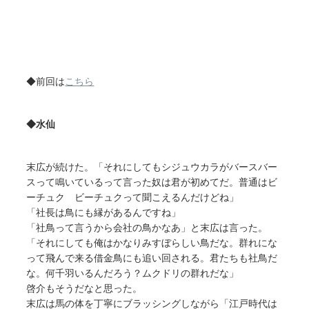
◆前回は
こちら
◆水仙
末広が続けた。「それにしてもシジュウカラがバースバー
スって鳴いているって言った奴は君が初めてだ。普通はビ
ーチュク ビーチュクって聞こえるんだけどね」
「社長は鳥にも縁があるんですね」
「社鳥って言うから会社の鳥かなあ」と末広は言った。
「それにしても俺はかなりみすぼらしい鳥だな。群れにな
って飛んで来る借金鳥にも追い回される。君たちも社鳥だ
な。何千羽いるんだろう？ムクドリの群れだな」
啓介もそうだなと思った。
末広は馬の体を丁寧にブラッシングしながら「江戸時代は