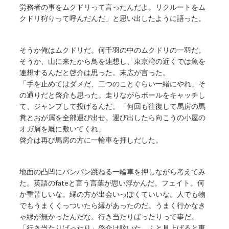
労務者の事をムクドリって言ったんだよ。リクルートをム
クドリ狩りって呼んだんだ」と思い出したように語った。
そうか俺はムクドリだ。何千羽の中のムクドリの一羽だ。
そうか、山に来たから鳥を連想し、東京湾の近くでは魚を
連想するんだと啓介は思った。末広が言った。
「手を止めてはダメだ、二つのことぐらい一緒にやれ」そ
の通りだと啓介も思った。走りながらボールをキャッチし
て、ジャンプして投げるんだ。「何回も往復して馬房の馬
糞とおが屑を全部運び出せ。運び出したら向こうの小屋の
オガ屑を厩に敷いてくれ」
啓介は再び馬房の方に一輪車を押しだした。
地面の凸凹にバンバン跳ねる一輪車を押しながら考えてみ
た。英語のfateと言う言葉が思い浮かんだ。フェイト。何
か重苦しいな。縁の方が出会いっぽくていいな。人でも物
でもうまくくっついたら縁があったのだ。うまく行かなき
ゃ縁が無かったんだな。行き当たりばったりって事だ。
「行き当たりばったり」啓介は呟いた。ふと見上げると東