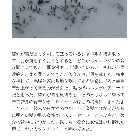
啓介が雪だまりを刺して立っているシャベルを抜き取っ
て、おが屑をすくおうとすると、どこからかエンジンの音
が聞こえてきた。耳を澄まして聞いていると、それが一度
途絶え、また聞こえてきた。啓介がおが屑を載せた一輪車
を押して、馬場と家の敷地を割って走る道路にでると乗用
車が上がって来るのが見えた。黒っぽいホンダのアコード
だと思った。啓介が道を横切ると、その車はさらに登って
来て啓介の背中から１０メートルほどの場所に止まったよ
うだった。後ろから女性の声がした。金髪ではないがから
に明るい髪の毛の女性が「スミマセーン」と叫ぶ声が、啓
介の背中にぶつかった。振り向く啓介に女性は少し擦れた
声で「ヤツガタケドコ？」と聞いてきた。