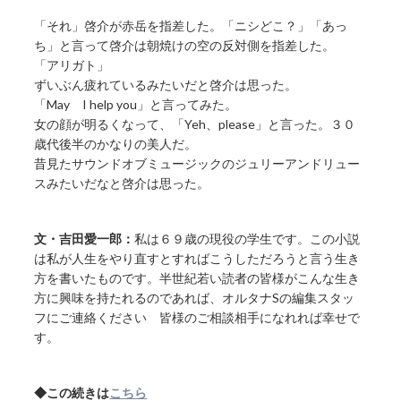
「それ」啓介が赤岳を指差した。「ニシどこ？」「あっ
ち」と言って啓介は朝焼けの空の反対側を指差した。
「アリガト」
ずいぶん疲れているみたいだと啓介は思った。
「May I help you」と言ってみた。
女の顔が明るくなって、「Yeh、please」と言った。３０
歳代後半のかなりの美人だ。
昔見たサウンドオブミュージックのジュリーアンドリュー
スみたいだなと啓介は思った。
文・吉田愛一郎：
私は６９歳の現役の学生です。この小説
は私が人生をやり直すとすればこうしただろうと言う生き
方を書いたものです。半世紀若い読者の皆様がこんな生き
方に興味を持たれるのであれば、オルタナSの編集スタッ
フにご連絡ください 皆様のご相談相手になれれば幸せで
す。
◆この続きは
こちら