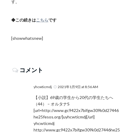
す。
◆この続きは
こちら
です
[showwhatsnew]
コメント
yhcwticmdj
2021年1月9日 at 8:56 AM
【小説】69歳の学生から20代の学生たちへ
（44） – オルタナS
[url=http://www.gc9422x7bifgw309k0d27446
he25fesos.org/]uyhcwticmdj[/url]
yhcwticmdj
http://www.gc9422x7bifgw309k0d27446he25