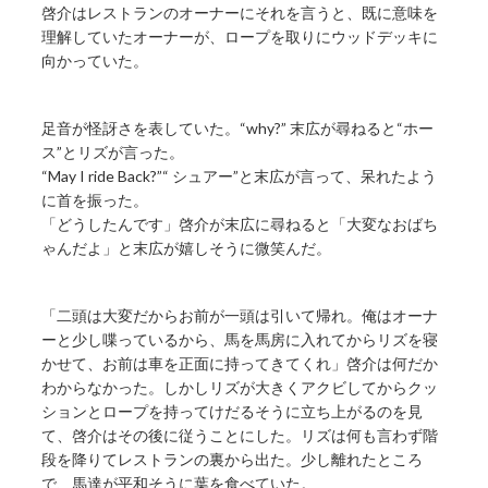
啓介はレストランのオーナーにそれを言うと、既に意味を
理解していたオーナーが、ロープを取りにウッドデッキに
向かっていた。
足音が怪訝さを表していた。“why?” 末広が尋ねると“ホー
ス”とリズが言った。
“May I ride Back?”“ シュアー”と末広が言って、呆れたよう
に首を振った。
「どうしたんです」啓介が末広に尋ねると「大変なおばち
ゃんだよ」と末広が嬉しそうに微笑んだ。
「二頭は大変だからお前が一頭は引いて帰れ。俺はオーナ
ーと少し喋っているから、馬を馬房に入れてからリズを寝
かせて、お前は車を正面に持ってきてくれ」啓介は何だか
わからなかった。しかしリズが大きくアクビしてからクッ
ションとロープを持ってけだるそうに立ち上がるのを見
て、啓介はその後に従うことにした。リズは何も言わず階
段を降りてレストランの裏から出た。少し離れたところ
で、馬達が平和そうに葉を食べていた。