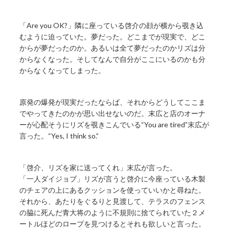
「Are you OK?」隣に座っている啓介の顔が横から覗き込
むように迫っていた。夢だった。どこまでが現実で、どこ
からが夢だったのか。あるいは全て夢だったのかリズは分
からなくなった。そしてなんで自分がここにいるのかも分
からなくなってしまった。
原発の爆発が現実だったならば、それからどうしてここま
でやってきたのかが思い出せないのだ。末広と店のオーナ
ーが心配そうにリズを覗きこんでいる“You are tired”末広が
言った。“Yes, I think so.”
「啓介、リズを家に送ってくれ」末広が言った。
「一人ダイジョブ」リズが言うと啓介に今座っている木製
のチェアの上にあるクッションを使っていいかと尋ねた。
それから、あたりをぐるりと見渡して、テラスのフェンス
の脇に死んだ青大将のように不規則に捨てられていた２メ
ートルほどのロープを見つけるとそれも欲しいと言った。