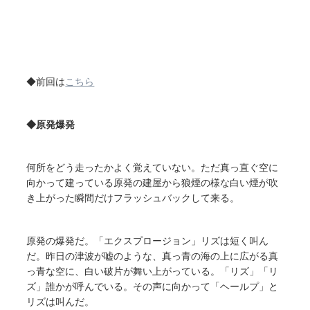
◆前回は
こちら
◆原発爆発
何所をどう走ったかよく覚えていない。ただ真っ直ぐ空に
向かって建っている原発の建屋から狼煙の様な白い煙が吹
き上がった瞬間だけフラッシュバックして来る。
原発の爆発だ。「エクスプロージョン」リズは短く叫ん
だ。昨日の津波が嘘のような、真っ青の海の上に広がる真
っ青な空に、白い破片が舞い上がっている。「リズ」「リ
ズ」誰かが呼んでいる。その声に向かって「ヘールプ」と
リズは叫んだ。