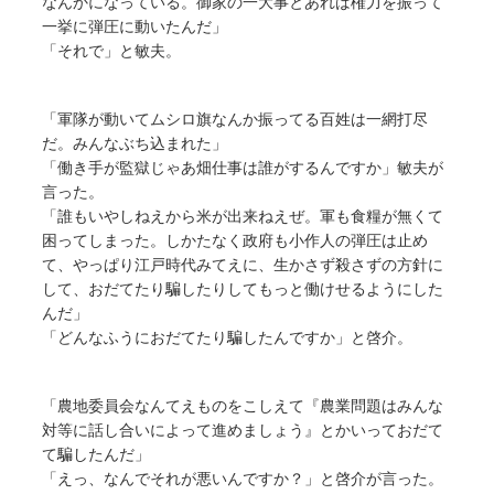
なんかになっている。御家の一大事とあれば権力を振って
一挙に弾圧に動いたんだ」
「それで」と敏夫。
「軍隊が動いてムシロ旗なんか振ってる百姓は一網打尽
だ。みんなぶち込まれた」
「働き手が監獄じゃあ畑仕事は誰がするんですか」敏夫が
言った。
「誰もいやしねえから米が出来ねえぜ。軍も食糧が無くて
困ってしまった。しかたなく政府も小作人の弾圧は止め
て、やっぱり江戸時代みてえに、生かさず殺さずの方針に
して、おだてたり騙したりしてもっと働けせるようにした
んだ」
「どんなふうにおだてたり騙したんですか」と啓介。
「農地委員会なんてえものをこしえて『農業問題はみんな
対等に話し合いによって進めましょう』とかいっておだて
て騙したんだ」
「えっ、なんでそれが悪いんですか？」と啓介が言った。