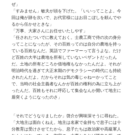
ぜ」
「すみません」敏夫が頭を下げた。「いいってことよ。今
回は俺が跡を次いで、お代官様にはお目こぼしを頼んでや
るから任かせときな」
「万事、大家さんにお任せいたしやす」
「任されたついでに教えておく。士農工商で侍の次の身分
ってことになったが、その百姓ってのは自分の農地を持っ
ている百姓なんだ。英語でファーマーって言うよな。だけ
ど百姓の大半は農地を所有していないペザントだったん
だ。土地の所有どころか借地権もなかったんだよ。それが
明治時代を過ぎて大正末期のデモクラシーの時代にも持続
されたんだよ。だからそれは気の毒じゃねーかってこと
で、当時の社会主義者なんかが百姓の権利の為に立ち上が
ったんだ。百姓もそれに呼応して集会なんか開いて地主に
盾突くようになったのさ」
「それでどうなりましたか」啓介が興味深そうに尋ねた。
「大地主は面白くねえ。地主は名家で金持ちで息子には十
分教育は受けさせてたから、息子たちは政治家や高級軍人