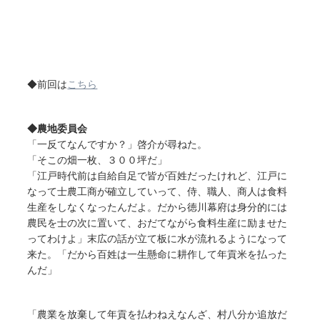
◆前回は
こちら
◆農地委員会
「一反てなんですか？」啓介が尋ねた。
「そこの畑一枚、３００坪だ」
「江戸時代前は自給自足で皆が百姓だったけれど、江戸に
なって士農工商が確立していって、侍、職人、商人は食料
生産をしなくなったんだよ。だから徳川幕府は身分的には
農民を士の次に置いて、おだてながら食料生産に励ませた
ってわけよ」末広の話が立て板に水が流れるようになって
来た。「だから百姓は一生懸命に耕作して年貢米を払った
んだ」
「農業を放棄して年貢を払わねえなんざ、村八分か追放だ