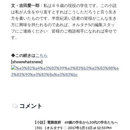
文・吉田愛一郎
：私は６９歳の現役の学生です。この小説
は私が人生をやり直すとすればこうしただろうと言う生き
方を書いたものです。半世紀若い読者の皆様がこんな生き
方に興味を持たれるのであれば、オルタナSの編集スタッ
フにご連絡ください 皆様のご相談相手になれれば幸せで
す。
◆この続きは
こちら
[showwhatsnew]
コメント
【小説】電園復耕 69歳の学生から20代の学生たちへ
（50） | オルタナS
2017年1月11日 at 12:53 PM