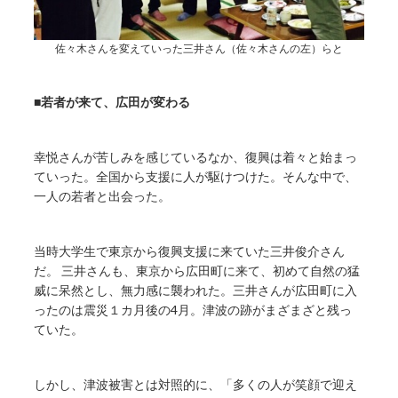
佐々木さんを変えていった三井さん（佐々木さんの左）らと
■若者が来て、広田が変わる
幸悦さんが苦しみを感じているなか、復興は着々と始まっ
ていった。全国から支援に人が駆けつけた。そんな中で、
一人の若者と出会った。
当時大学生で東京から復興支援に来ていた三井俊介さん
だ。 三井さんも、東京から広田町に来て、初めて自然の猛
威に呆然とし、無力感に襲われた。三井さんが広田町に入
ったのは震災１カ月後の4月。津波の跡がまざまざと残っ
ていた。
しかし、津波被害とは対照的に、「多くの人が笑顔で迎え