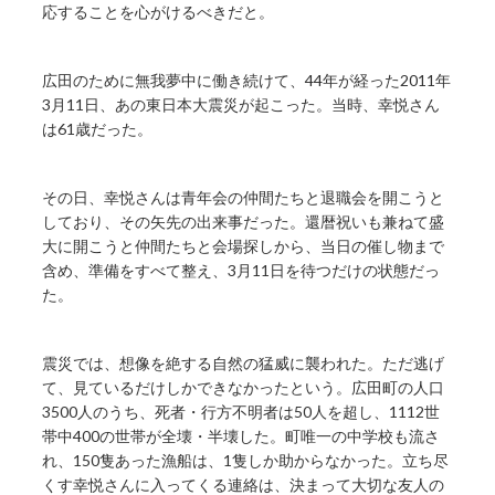
応することを心がけるべきだと。
広田のために無我夢中に働き続けて、44年が経った2011年
3月11日、あの東日本大震災が起こった。当時、幸悦さん
は61歳だった。
その日、幸悦さんは青年会の仲間たちと退職会を開こうと
しており、その矢先の出来事だった。還暦祝いも兼ねて盛
大に開こうと仲間たちと会場探しから、当日の催し物まで
含め、準備をすべて整え、3月11日を待つだけの状態だっ
た。
震災では、想像を絶する自然の猛威に襲われた。ただ逃げ
て、見ているだけしかできなかったという。広田町の人口
3500人のうち、死者・行方不明者は50人を超し、1112世
帯中400の世帯が全壊・半壊した。町唯一の中学校も流さ
れ、150隻あった漁船は、1隻しか助からなかった。立ち尽
くす幸悦さんに入ってくる連絡は、決まって大切な友人の