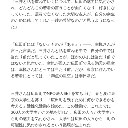
「三井と話を重ねていくにつれて、広田の魅力に気付かさ
れ、どんどんこの若者の言うことが面白くなり、好きにな
っていった。震災で亡くなった大切な友人が、自分の余生
のために残してくれた一縷の希望なのだと思うようになっ
た」
「広田町には『ない』ものが『ある』」――。幸悦さんが
言った言葉だ。三井さんと話を重ねる中で、自分の中では
当たり前だと思っていたことが、ほかの人には当たり前で
はないと気付いた。空気が澄んだ広田町で見る満天の星空
は、幸悦さんにとっては当たり前。だが、東京に住んでい
る若者にとっては、「満点の星空」は非日常だ。
三井さんは広田町でNPO法人SETを立ち上げ、春と夏に東
京の大学生を募り、「広田町を残すために何かできるかを
考える」活性化活動を始めた。この活動で、これまでに
300人の大学生がこの地を訪れた。広田の人々が大学生か
ら町の魅力を気付かされ、大学生は広田の人々から、町の
可能性に気付かされるという循環が生まれた