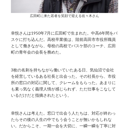
広田町に来た若者を笑顔で迎える佐々木さん
幸悦さんは1950年7月に広田町で生まれた。中高6年間をバ
スケに打ち込んだ。高校卒業後は、陸前高田市市役所職員
として働きながら、母校の高校でバスケ部のコーチ、広田
町の青年会の会長を務めた。
3枚の名刺を持ちながら働いていたある日、気仙沼で会社
を経営しているある社長と出会った。その社長から、市役
所の窓口の対応に関して、クレームをもらった。あまりに
も素っ気なく義理人情が感じられず、ただ仕事をこなして
いるだけだと指摘されたという。
幸悦さんは考えた。窓口で出会う人たちは、対応が終わっ
たらその後の人生の中でもう会うことが無いかもしれな
い。だからこそ、一期一会を大切に、一瞬一瞬を丁寧に対