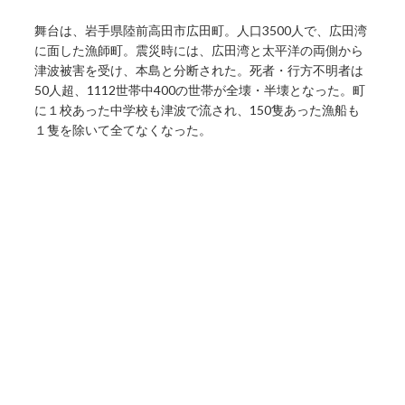
舞台は、岩手県陸前高田市広田町。人口3500人で、広田湾
に面した漁師町。震災時には、広田湾と太平洋の両側から
津波被害を受け、本島と分断された。死者・行方不明者は
50人超、1112世帯中400の世帯が全壊・半壊となった。町
に１校あった中学校も津波で流され、150隻あった漁船も
１隻を除いて全てなくなった。