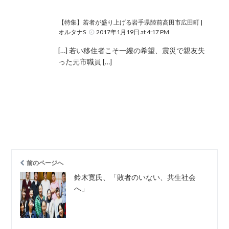
【特集】若者が盛り上げる岩手県陸前高田市広田町 |
オルタナS
2017年1月19日 at 4:17 PM
[…] 若い移住者こそ一縷の希望、震災で親友失
った元市職員 […]
前のページへ
鈴木寛氏、「敗者のいない、共生社会
へ」