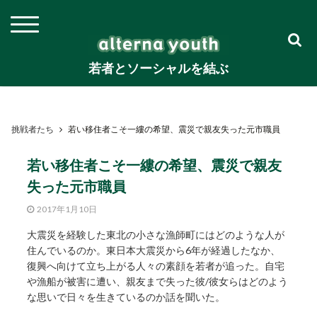
若者とソーシャルを結ぶ
挑戦者たち
若い移住者こそ一縷の希望、震災で親友失った元市職員
若い移住者こそ一縷の希望、震災で親友
失った元市職員
2017年1月10日
大震災を経験した東北の小さな漁師町にはどのような人が
住んでいるのか。東日本大震災から6年が経過したなか、
復興へ向けて立ち上がる人々の素顔を若者が追った。自宅
や漁船が被害に遭い、親友まで失った彼/彼女らはどのよう
な思いで日々を生きているのか話を聞いた。