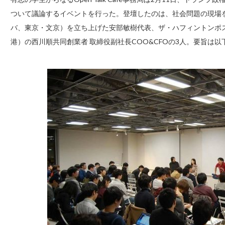
ついて議論するイベントを行った。登壇したのは、社会問題の現場を訪ね
バ、東京・文京）を立ち上げた安部敏樹代表、ザ・ハフィントンポ
港）の西川順共同創業者 取締役副社長COO&CFOの3人。要旨は以