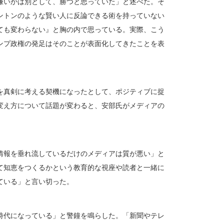
嫌いかは別として、勝つと思っていた」と述べた。そ
ントンのような賢い人に反論できる術を持っていない
ても変わらない』と胸の内で思っている。実際、こう
ンプ政権の発足はそのことが表面化してきたことを表
を真剣に考える契機になったとして、ポジティブに捉
変え方について話題が変わると、安部氏がメディアの
情報を垂れ流しているだけのメディアは質が悪い」と
て知恵をつくるかという教育的な視座や読者と一緒に
ている」と言い切った。
時代になっている」と警鐘を鳴らした。「新聞やテレ