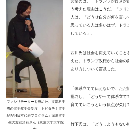
安部氏は、「トランプが好きか
う考えた理由はこうだ。「クリ
人は、『どうせ自分が何を言っ
思っている人は多いはず。トラ
している」。
西川氏は社会を変えていくこと
えた。トランプ政権から社会の
あり方について言及した。
「体系立てて伝えないで、ただ
批判し、「どうやって体系立て
ファシリテーターを務めた、文部科学
育てていこうという観点が欠け
省の留学奨学金制度「トビタテ！留学
JAPAN日本代表プログラム」派遣留学
生の渡部清花さん（東京大学大学院
竹下氏は、「どうしようもない