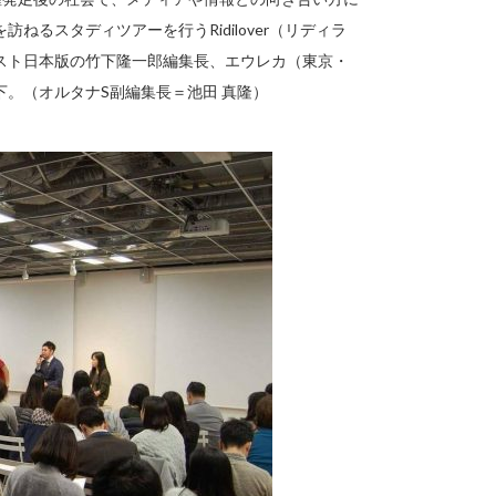
るスタディツアーを行うRidilover（リディラ
スト日本版の竹下隆一郎編集長、エウレカ（東京・
下。（オルタナS副編集長＝池田 真隆）