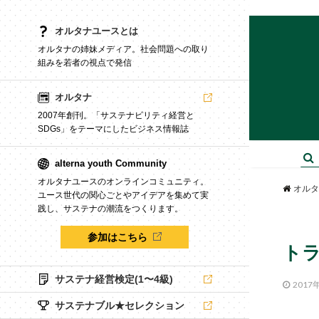
オルタナユースとは
オルタナの姉妹メディア。社会問題への取り
組みを若者の視点で発信
オルタナ
2007年創刊。「サステナビリティ経営と
SDGs」をテーマにしたビジネス情報誌
alterna youth Community
オルタナユースのオンラインコミュニティ。
オルタ
ユース世代の関心ごとやアイデアを集めて実
践し、サステナの潮流をつくります。
参加はこちら
ト
サステナ経営検定(1〜4級)
2017
サステナブル★セレクション