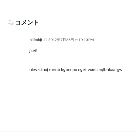
コメント
olilbxhjf
2012年7月26日 at 10:10 PM
jsefi
ukwztfuxj runuo kgocepx cget vxmcmqlbhkaaqys