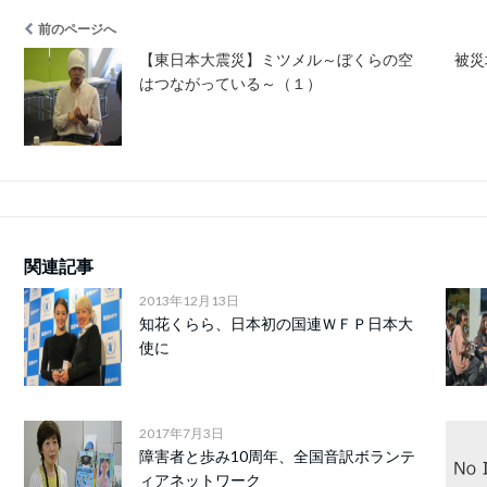
前のページへ
【東日本大震災】ミツメル～ぼくらの空
被災
はつながっている～（１）
関連記事
2013年12月13日
知花くらら、日本初の国連ＷＦＰ日本大
使に
2017年7月3日
障害者と歩み10周年、全国音訳ボランテ
ィアネットワーク