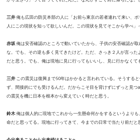
三井
俺も広田の防災本部の人に「お前ら東京の若者連れて来い、ボ
人にこの現状を知って欲しいんだ。この現状を見てそこから学べ」
赤坂
俺は安否確認のところで動いていたから、子供の安否確認が取
な。でも、その逆も多く見てきたけど。ただ、さっき２人が言った
だと思う。でも、俺は現地に見に行ってもいいし、見に行かなくて
三井
この震災は復興まで50年はかかると言われている。そうすると
ず、間接的にでも受けるんだ。だからこそ目を背けずにずっと見つ
の震災を機に日本を根本から変えていく時だと思う。
鈴木
俺は個人的に現地でこれから一生懸命何かをするというよりも
命だと思ってる。現地に行ってきて、今までの日常で当たり前だと
今出来ることから出来続けることへ