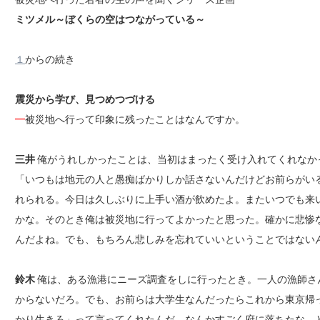
ミツメル～ぼくらの空はつながっている～
１
からの続き
震災から学び、見つめつづける
━
被災地へ行って印象に残ったことはなんですか。
三井
俺がうれしかったことは、当初はまったく受け入れてくれなか
「いつもは地元の人と愚痴ばかりしか話さないんだけどお前らがい
れられる。今日は久しぶりに上手い酒が飲めたよ。またいつでも来
かな。そのとき俺は被災地に行ってよかったと思った。確かに悲惨
んだよね。でも、もちろん悲しみを忘れていいということではない
鈴木
俺は、ある漁港にニーズ調査をしに行ったとき。一人の漁師さ
からないだろ。でも、お前らは大学生なんだったらこれから東京帰
かり生きろ」って言ってくれたんだ。なんかすごく府に落ちたな。