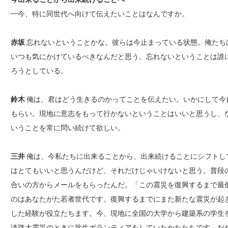
━
今、特に同世代へ向けて伝えたいことはなんですか。
赤坂
忘れないということかな。彼らは今止まっている状態。俺たち
いつも気にかけているべきなんだと思う。忘れないということは誰
ろうとしている。
鈴木
俺は、君はどう生きるのかってことを伝えたい。いかにして今
もらい。現地に意志をもって行かないということはいいと思うし、
いうことを常に問い続けて欲しい。
三井
俺は、今私たちに出来ることから、出来続けることにシフトし
はとてもいいと思うんだけど、それだけじゃいけないと思う。普段
合いの方からメールをもらったんだ。「この震災を復興するまで最
のはあなたがた若者世代です。復興するまでにまた新たな震災が起
した経験が役立たちます。今、現地に全国の大学から建築系の学生
淡路大震災のときに学生ボランティアをしていたかたたちです」だ