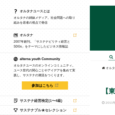
オルタナユースとは
オルタナの姉妹メディア。社会問題への取り
組みを若者の視点で発信
オルタナ
2007年創刊。「サステナビリティ経営と
SDGs」をテーマにしたビジネス情報誌
alterna youth Community
オルタナユースのオンラインコミュニティ。
オルタ
ユース世代の関心ごとやアイデアを集めて実
践し、サステナの潮流をつくります。
参加はこちら
【
サステナ経営検定(1〜4級)
2011
サステナブル★セレクション