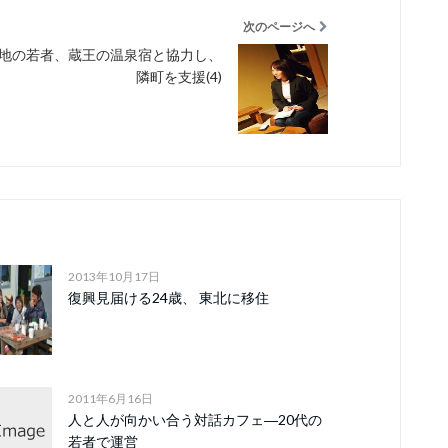
次のページへ
地の若者、蔵王の温泉宿と協力し、
隣町を支援(4)
2013年10月17日
復興見届ける24歳、 東北に移住
2011年6月16日
人と人が向かい合う対話カフェ―20代の
若者で運営