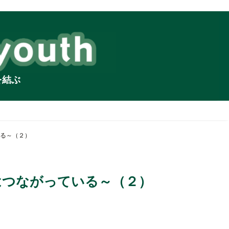
を結ぶ
る～（２）
はつながっている～（２）