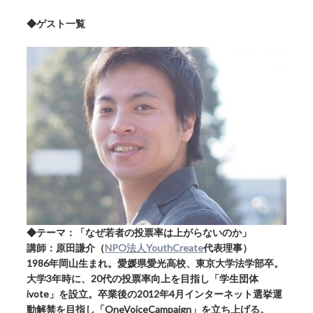
◆ゲスト一覧
◆テーマ：「なぜ若者の投票率は上がらないのか」
講師：原田謙介（
NPO法人YouthCreate
代表理事）
1986年岡山生まれ。愛媛県愛光高校、東京大学法学部卒。
大学3年時に、20代の投票率向上を目指し「学生団体
ivote」を設立。卒業後の2012年4月インターネット選挙運
動解禁を目指し「OneVoiceCampaign」を立ち上げる。