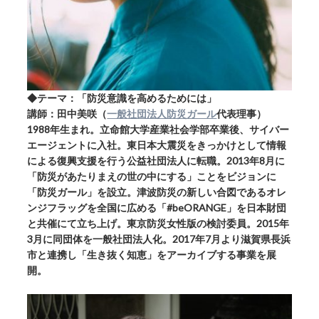
◆テーマ：「防災意識を高めるためには」
講師：田中美咲（
一般社団法人防災ガール
代表理事）
1988年生まれ。立命館大学産業社会学部卒業後、サイバー
エージェントに入社。東日本大震災をきっかけとして情報
による復興支援を行う公益社団法人に転職。2013年8月に
「防災があたりまえの世の中にする」ことをビジョンに
「防災ガール」を設立。津波防災の新しい合図であるオレ
ンジフラッグを全国に広める「#beORANGE」を日本財団
と共催にて立ち上げ。東京防災女性版の検討委員。2015年
3月に同団体を一般社団法人化。2017年7月より滋賀県長浜
市と連携し「生き抜く知恵」をアーカイブする事業を展
開。