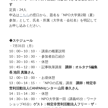
す
定員：24人
申込は
こちら
の窓口から、題名を「NPO大学第2期（夏）
参加」として、氏名・所属（大学名・会社名）を明記して
お申し込みください。
◆スケジュール
・7月31日（月）
10：00～10：10・・講座の概要説明
10：10～10：30・・参加者自己紹介
10：30～10：45・・休憩
10：45～12：00・・記事執筆講座
講師：オルタナS編集
長 池田 真隆さん
12：00～13：00・・お昼休憩
13：00～14：15・・「NPOの広報」講座
講師：特定非
営利活動法人CANPANセンター 山田 泰久さん
14：15～14：30・・休憩
14：30～16：00・・NPO大学第一回（講義45分：ワーク
ショップ45分）
ゲスト：特定非営利活動法人フリー・ザ・