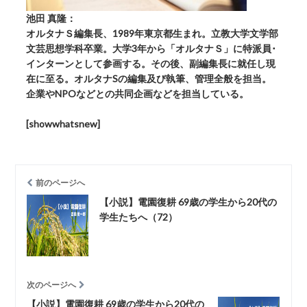
池田 真隆：
オルタナＳ編集長、1989年東京都生まれ。立教大学文学部
文芸思想学科卒業。大学3年から「オルタナＳ」に特派員･
インターンとして参画する。その後、副編集長に就任し現
在に至る。オルタナSの編集及び執筆、管理全般を担当。
企業やNPOなどとの共同企画などを担当している。
[showwhatsnew]
前のページへ
【小説】電園復耕 69歳の学生から20代の
学生たちへ（72）
次のページへ
【小説】電園復耕 69歳の学生から20代の