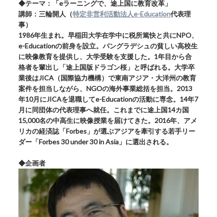
◆テーマ：「eラーニングで、途上国に教育改革」
講師：三輪開人（
特定非営利活動法人e-Education
代表理
事）
1986年生まれ。早稲田大学在学中に税所篤快と共にNPO、
e-Educationの前身を設立。バングラデシュの貧しい高校生
に映像教育を提供し、大学受験を支援した。1年目から合
格者を輩出し「途上国版ドラゴン桜」と呼ばれる。大学卒
業後はJICA（国際協力機構）で東南アジア・大洋州の教育
案件を担当しながら、NGOの海外事業総括を担当。2013
年10月にJICAを退職してe-Educationの活動に専念。14年7
月に同団体の代表理事へ就任。これまでに途上国14カ国
15,000名の中高生に映像授業を届けてきた。2016年、アメ
リカの経済誌「Forbes」が選ぶアジアを牽引する若手リー
ダー「Forbes 30 under 30 in Asia」に選出される。
◆企画者