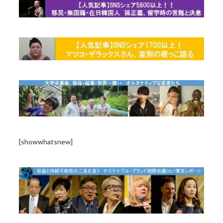
[showwhatsnew]