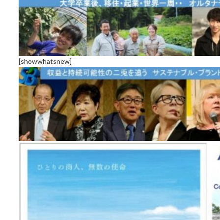
[showwhatsnew]