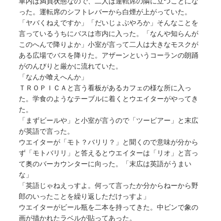
車内は満員状態なので、二人は運転席の隣に立つことにな
った。運転席のシフトレバーから白煙が上がっていた。
「ヤバくねえですか」「だいじょぶやろか」そんなことを
言っているうちにバスは市内に入った。「なんや知らんが
このへんで降りよか」小室が言って二人は大きなモスクが
ある広場でバスを降りた。アザーンというコーランの朗踊
がのんびりと厳かに流れていた。
「なんか喰えへんか」
ＴＲＯＰＩＣＡと言う看板があるカフェの様な所に入っ
た。学食のようなテーブルに着くとウエイターがやってき
た。
「まずビールや」と小室が言うので「ツービアー」と末広
が英語で言った。
ウエイターが「モト？バリリ？」と聞くので意味が分から
ず「モトバリリ」と答えるとウエイターは「リオ」と言っ
て奥のバーカウンターに向った。「末広は英語がうまい
な」
「英語じゃねえっすよ。何って言ったか分からねーから野
郎のいったことを繰り返しただけっすよ」
ウエイターがビール瓶を二本を持ってきた。中ビンで象の
画が描かれたラベルが貼ってあった。