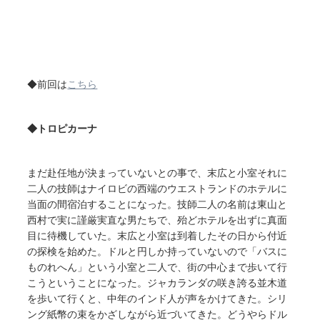
◆前回は
こちら
◆トロピカーナ
まだ赴任地が決まっていないとの事で、末広と小室それに
二人の技師はナイロビの西端のウエストランドのホテルに
当面の間宿泊することになった。技師二人の名前は東山と
西村で実に謹厳実直な男たちで、殆どホテルを出ずに真面
目に待機していた。末広と小室は到着したその日から付近
の探検を始めた。ドルと円しか持っていないので「バスに
ものれへん」という小室と二人で、街の中心まで歩いて行
こうということになった。ジャカランダの咲き誇る並木道
を歩いて行くと、中年のインド人が声をかけてきた。シリ
ング紙幣の束をかざしながら近づいてきた。どうやらドル