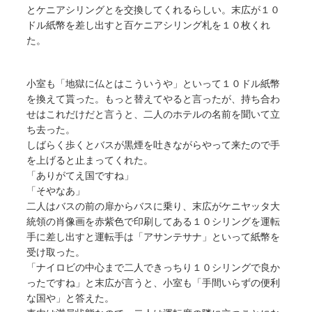
とケニアシリングとを交換してくれるらしい。末広が１０
ドル紙幣を差し出すと百ケニアシリング札を１０枚くれ
た。
小室も「地獄に仏とはこういうや」といって１０ドル紙幣
を換えて貰った。もっと替えてやると言ったが、持ち合わ
せはこれだけだと言うと、二人のホテルの名前を聞いて立
ち去った。
しばらく歩くとバスが黒煙を吐きながらやって来たので手
を上げると止まってくれた。
「ありがてえ国ですね」
「そやなあ」
二人はバスの前の扉からバスに乗り、末広がケニヤッタ大
統領の肖像画を赤紫色で印刷してある１０シリングを運転
手に差し出すと運転手は「アサンテサナ」といって紙幣を
受け取った。
「ナイロビの中心まで二人できっちり１０シリングで良か
ったですね」と末広が言うと、小室も「手間いらずの便利
な国や」と答えた。