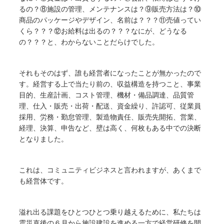
るの？⑧施設の管理、メンテナンスは？⑨販売方法は？⑩
商品のパッケージやデザイン、名前は？？？⑪売値ってい
くら？？？⑫お給料は出るの？？？なにが、どうなる
の？？？と、わからないことだらけでした。
それもそのはず、誰も経営者になったことが無かったので
す。経営する上で当たり前の、収益構造を持つこと、事業
目的、生産計画、コスト管理、機材・備品調達、品質管
理、仕入・販売・出荷・配送、資金繰り、許認可、従業員
採用、労務・勤怠管理、製造物責任、販売先開拓、営業、
経理、決算、申告など、壁は高く、何枚もある中での決断
となりました。
これは、コミュニティビジネスと言われますが、あくまで
も経営体です。
溢れ出る課題をひとつひとつ乗り越えるために、私たちは
震災直後の６月から施設建設を進める一方で経営研修を開