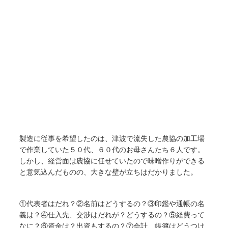
製造に従事を希望したのは、津波で流失した農協の加工場
で作業していた５０代、６０代のお母さんたち６人です。
しかし、経営面は農協に任せていたので味噌作りができる
と意気込んだものの、大きな壁が立ちはだかりました。
①代表者はだれ？②名前はどうするの？③印鑑や通帳の名
義は？④仕入先、交渉はだれが？どうするの？⑤経費って
なに？⑥資金は？出資もするの？⑦会計、帳簿はどうつけ