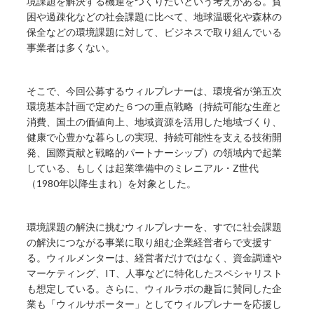
境課題を解決する機運をつくりたいという考えがある。貧
困や過疎化などの社会課題に比べて、地球温暖化や森林の
保全などの環境課題に対して、ビジネスで取り組んでいる
事業者は多くない。
そこで、今回公募するウィルプレナーは、環境省が第五次
環境基本計画で定めた６つの重点戦略（持続可能な生産と
消費、国土の価値向上、地域資源を活用した地域づくり、
健康で心豊かな暮らしの実現、持続可能性を支える技術開
発、国際貢献と戦略的パートナーシップ）の領域内で起業
している、もしくは起業準備中のミレニアル・Z世代
（1980年以降生まれ）を対象とした。
環境課題の解決に挑むウィルプレナーを、すでに社会課題
の解決につながる事業に取り組む企業経営者らで支援す
る。ウィルメンターは、経営者だけではなく、資金調達や
マーケティング、IT、人事などに特化したスペシャリスト
も想定している。さらに、ウィルラボの趣旨に賛同した企
業も「ウィルサポーター」としてウィルプレナーを応援し