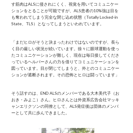
す筋肉はALSに侵されにくく、視覚を用いてコミュニケー
ションをとることが可能ですが、ALS患者の10%強は目を
も奪われてしまう完全な閉じ込め状態（Totally Locked-in
State、TLS）となってしまうといわれています。
「まだヒロがそうと決まったわけではないのですが、長ら
く目の厳しい状況が続いています。徐々に眼球運動を使っ
たコミュニケーションが難しく、現在は毎日接してくださ
っているヘルパーさんの力を借りてコミュニケーションを
図っています。目が閉じてしまうと、外とのコミュニケー
ションが遮断されます。その恐怖とヒロは闘っています」
そう話すのは、END ALSのメンバーである大木美代子（お
おき・みよこ）さん。ヒロさんとは外資系広告会社マッキ
ャンエリクソンの同僚として、ALS発症後は団体のメンバ
ーとして共に歩んできました。