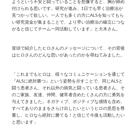
ようという不安と闘っていることを想像すると、胸が締め
付けられる思いです。研究が進み、1日でも早く治療法が
見つかって欲しい。一人でも多くの方にALSを知ってもら
い研究資金が集まることで、より早い治療法の確立につな
がると信じてチーム一同活動しています」と大木さん。
冒頭で紹介したヒロさんのメッセージについて、その背後
はヒロさんのどんな思いがあったのかを尋ねてみました。
「これまでもヒロは、様々なコミュニケーションを通じて
『ALSに絶対勝つ』という姿勢を示すことで、同じALSと
闘う患者さん、それ以外の病気と闘っている患者さん、そ
のご家族、友達、仲間、健常者含めたくさんの方に勇気を
与えてきました。ネガティブ、ポジティブな感情も含め、
すべてありのままをさらけ出したいというヒロの意思を尊
重し、ヒロなら絶対に勝てる！と信じて今後も活動したい
と思います」