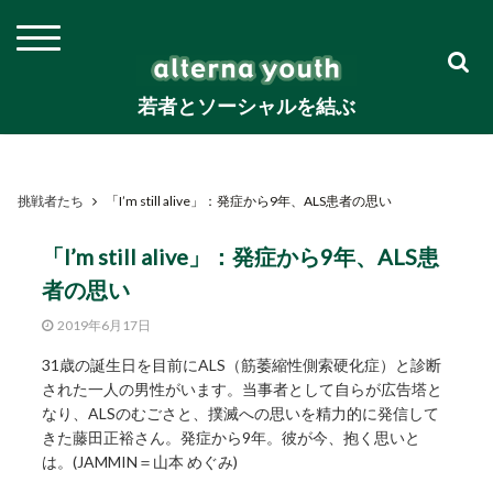
若者とソーシャルを結ぶ
挑戦者たち
「I’m still alive」：発症から9年、ALS患者の思い
「I’m still alive」：発症から9年、ALS患
者の思い
2019年6月17日
31歳の誕生日を目前にALS（筋萎縮性側索硬化症）と診断
された一人の男性がいます。当事者として自らが広告塔と
なり、ALSのむごさと、撲滅への思いを精力的に発信して
きた藤田正裕さん。発症から9年。彼が今、抱く思いと
は。(JAMMIN＝山本 めぐみ)