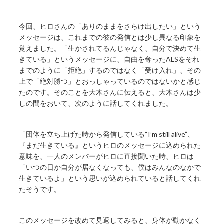
今回、ヒロさんの「ありのままをさらけ出したい」という
メッセージは、これまでの彼の発信とは少し異なる印象を
覚えました。「生かされてるんじゃなく、自分で決めて生
きている」というメッセージに、自由を奪ったALSをそれ
までのように「拒絶」するのではなく「受け入れ」、その
上で「絶対勝つ」とおっしゃっているのではないかと感じ
たのです。そのことを大木さんに伝えると、大木さんは少
しの間をおいて、次のように話してくれました。
「団体を立ち上げた時から発信している“I’m still alive”、
『まだ生きている』というヒロのメッセージに込められた
意味を、一人のメンバーがヒロに直接聞いた時、ヒロは
「いつの日か自分が居なくなっても、僕はみんなのなかで
生きているよ」という思いが込められていると話してくれ
たそうです。
このメッセージを改めて見返してみると、身体が動かなく