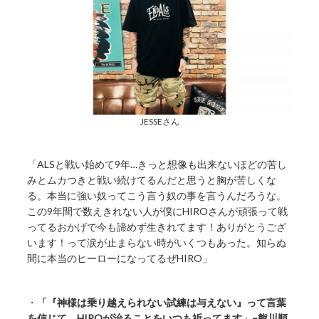
JESSEさん
「ALSと戦い始めて9年…きっと想像も出来ないほどの苦し
みとムカつきと戦い続けてるんだと思うと胸が苦しくな
る。本当に強い奴ってこう言う奴の事を言うんだろうな。
この9年間で数えきれない人が僕にHIROさんが頑張って戦
ってるおかげで今も諦めず生きれてます！ありがとうござ
います！って涙が止まらない時がいくつもあった。知らぬ
間に本当のヒーローになってるぜHIRO」
・
「『神様は乗り越えられない試練は与えない』って言葉
を信じて、HIROが治ることをいつも祈ってます」–熊川順