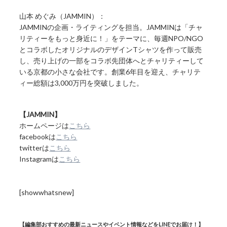
山本 めぐみ（JAMMIN）：
JAMMINの企画・ライティングを担当。JAMMINは「チャ
リティーをもっと身近に！」をテーマに、毎週NPO/NGO
とコラボしたオリジナルのデザインTシャツを作って販売
し、売り上げの一部をコラボ先団体へとチャリティーして
いる京都の小さな会社です。創業6年目を迎え、チャリテ
ィー総額は3,000万円を突破しました。
【JAMMIN】
ホームページは
こちら
facebookは
こちら
twitterは
こちら
Instagramは
こちら
[showwhatsnew]
【編集部おすすめの最新ニュースやイベント情報などをLINEでお届け！】