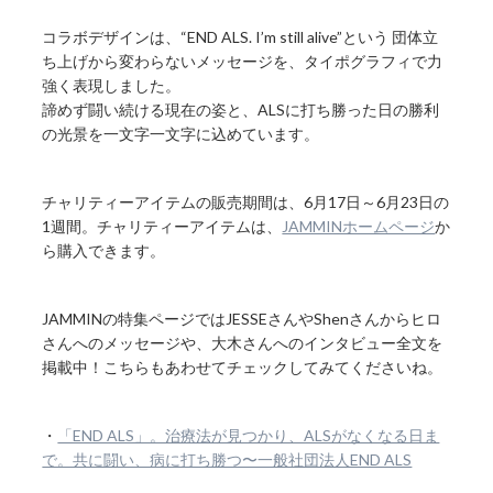
コラボデザインは、“END ALS. I’m still alive”という 団体立
ち上げから変わらないメッセージを、タイポグラフィで力
強く表現しました。
諦めず闘い続ける現在の姿と、ALSに打ち勝った日の勝利
の光景を一文字一文字に込めています。
チャリティーアイテムの販売期間は、6月17日～6月23日の
1週間。チャリティーアイテムは、
JAMMINホームページ
か
ら購入できます。
JAMMINの特集ページではJESSEさんやShenさんからヒロ
さんへのメッセージや、大木さんへのインタビュー全文を
掲載中！こちらもあわせてチェックしてみてくださいね。
・
「END ALS」。治療法が見つかり、ALSがなくなる日ま
で。共に闘い、病に打ち勝つ〜一般社団法人END ALS