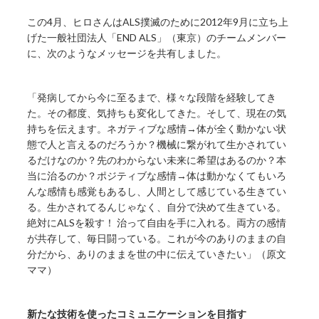
この4月、ヒロさんはALS撲滅のために2012年9月に立ち上
げた一般社団法人「END ALS」（東京）のチームメンバー
に、次のようなメッセージを共有しました。
「発病してから今に至るまで、様々な段階を経験してき
た。その都度、気持ちも変化してきた。そして、現在の気
持ちを伝えます。ネガティブな感情→体が全く動かない状
態で人と言えるのだろうか？機械に繋がれて生かされてい
るだけなのか？先のわからない未来に希望はあるのか？本
当に治るのか？ポジティブな感情→体は動かなくてもいろ
んな感情も感覚もあるし、人間として感じている生きてい
る。生かされてるんじゃなく、自分で決めて生きている。
絶対にALSを殺す！ 治って自由を手に入れる。両方の感情
が共存して、毎日闘っている。これが今のありのままの自
分だから、ありのままを世の中に伝えていきたい」（原文
ママ）
新たな技術を使ったコミュニケーションを目指す