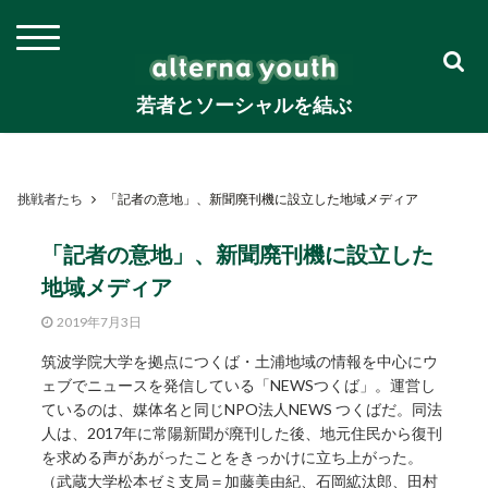
若者とソーシャルを結ぶ
挑戦者たち
「記者の意地」、新聞廃刊機に設立した地域メディア
「記者の意地」、新聞廃刊機に設立した
地域メディア
2019年7月3日
筑波学院大学を拠点につくば・土浦地域の情報を中心にウ
ェブでニュースを発信している「NEWSつくば」。運営し
ているのは、媒体名と同じNPO法人NEWS つくばだ。同法
人は、2017年に常陽新聞が廃刊した後、地元住民から復刊
を求める声があがったことをきっかけに立ち上がった。
（武蔵大学松本ゼミ支局＝加藤美由紀、石岡絋汰郎、田村