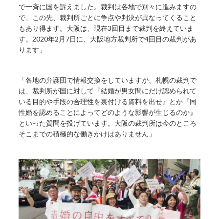
で一斉に国を訴えました。裁判は各地で別々に進みますの
で、この先、裁判所ごとに争点や判決が異なってくること
もあり得ます。大阪は、現在3回目まで裁判を終えていま
す。2020年2月7日に、大阪地方裁判所で4回目の裁判があ
ります」
「各地の弁護団で情報交換をしていますが、札幌の裁判で
は、裁判所が国に対して『結婚が男女間にだけ認められて
いる目的や手段の合理性を裏付ける資料を出せ』とか『同
性婚を認めることによってどのような影響が生じるのか』
といった質問を投げています。大阪の裁判所は今のところ
そこまでの積極的な働きかけはありません」