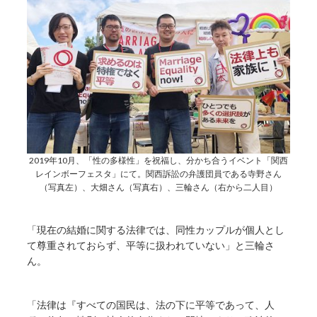
2019年10月、「性の多様性」を祝福し、分かち合うイベント「関西
レインボーフェスタ」にて。関西訴訟の弁護団員である寺野さん
（写真左）、大畑さん（写真右）、三輪さん（右から二人目）
「現在の結婚に関する法律では、同性カップルが個人とし
て尊重されておらず、平等に扱われていない」と三輪さ
ん。
「法律は『すべての国民は、法の下に平等であって、人