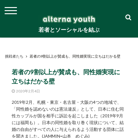
若者とソーシャルを結ぶ
挑戦者たち
若者の9割以上が賛成も、同性婚実現に立ちはだかる壁
若者の9割以上が賛成も、同性婚実現に
立ちはだかる壁
2020年2月4日
2019年2月、札幌・東京・名古屋・大阪の4つの地域で、
「同性婚を認めないのは憲法違反」として、日本に住む同
性カップルが国を相手に訴訟を起こしました（2019年9月
には福岡も）。日本の同性婚を取り巻く現状について、結
婚の自由がすべての人に与えられるよう活動する団体に話
を聞きました。(JAMMIN=山本 めぐみ)