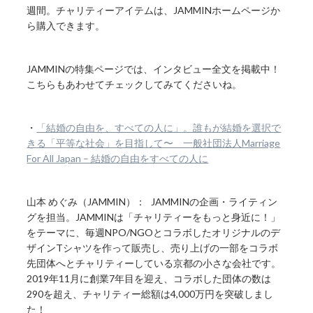
週間。チャリティーアイテムは、JAMMINホームページか
ら購入できます。
JAMMINの特集ページでは、インタビュー全文を掲載中！
こちらもあわせてチェックしてみてくださいね。
・
「結婚の自由を、すべての人に」。誰もが結婚を選択で
きる「平等な社会」を目指して〜 一般社団法人Marriage
For All Japan – 結婚の自由をすべての人に
山本 めぐみ（JAMMIN）： JAMMINの企画・ライティン
グを担当。JAMMINは「チャリティーをもっと身近に！」
をテーマに、毎週NPO/NGOとコラボしたオリジナルのデ
ザインTシャツを作って販売し、売り上げの一部をコラボ
先団体へとチャリティーしている京都の小さな会社です。
2019年11月に創業7年目を迎え、コラボした団体の数は
290を超え、チャリティー総額は4,000万円を突破しまし
た！