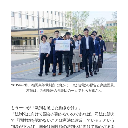
2019年9月、福岡高等裁判所に向かう、九州訴訟の原告と弁護団員。
左端は、九州訴訟の弁護団の一人でもある森さん
もう一つが「裁判を通じた働きかけ」。
「法制化に向けて国会が動かないのであれば、司法に訴え
て『同性婚を認めないことは憲法に違反している』という
判決が下れば、国会は同性婚の法制化に向けて動かざるを