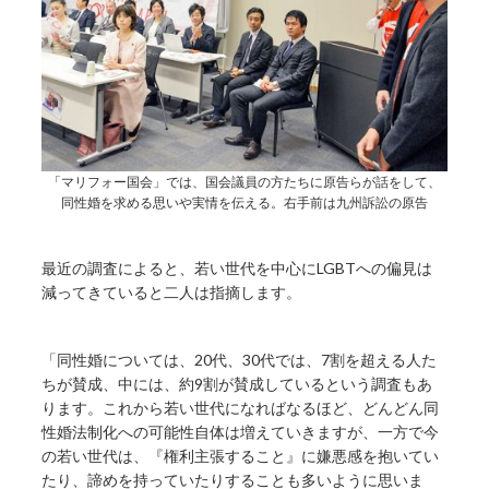
「マリフォー国会」では、国会議員の方たちに原告らが話をして、
同性婚を求める思いや実情を伝える。右手前は九州訴訟の原告
最近の調査によると、若い世代を中心にLGBTへの偏見は
減ってきていると二人は指摘します。
「同性婚については、20代、30代では、7割を超える人た
ちが賛成、中には、約9割が賛成しているという調査もあ
ります。これから若い世代になればなるほど、どんどん同
性婚法制化への可能性自体は増えていきますが、一方で今
の若い世代は、『権利主張すること』に嫌悪感を抱いてい
たり、諦めを持っていたりすることも多いように思いま