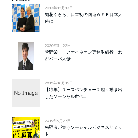
2013年12月13日
知花くらら、日本初の国連ＷＦＰ日本大
使に
2020年5月22日
菅野栄一・アオイネオン専務取締役：わ
がパーパス㊾
2012年10月15日
【特集】ユースベンチャー図鑑～動き出
したソーシャル世代...
2019年9月27日
先駆者が集うソーシャルビジネスサミッ
ト