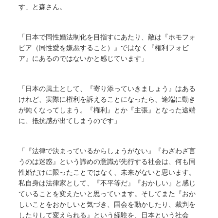
す」と森さん。
「日本で同性婚法制化を目指すにあたり、敵は『ホモフォ
ビア（同性愛を嫌悪すること）』ではなく『権利フォビ
ア』にあるのではないかと感じています」
「日本の風土として、『寄り添っていきましょう』はある
けれど、実際に権利を訴えることになったら、途端に動き
が鈍くなってしまう。『権利』とか『主張』となった途端
に、抵抗感が出てしまうのです」
「『法律で決まっているからしょうがない』『わざわざ言
うのは迷惑』という諦めの意識が先行する社会は、何も同
性婚だけに限ったことではなく、未来がないと思います。
私自身は法律家として、『不平等だ』『おかしい』と感じ
ていることを変えたいと思っています。そしてまた『おか
しいことをおかしいと気づき、国会を動かしたり、裁判を
したりして変えられる』という経験を、日本という社会