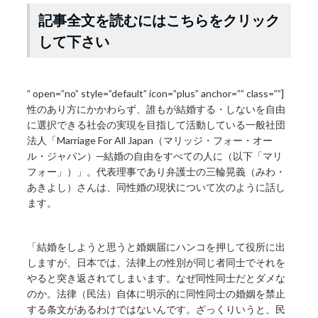
記事全文を読むにはこちらをクリック
して下さい
” open=”no” style=”default” icon=”plus” anchor=”” class=””]
性のあり方にかかわらず、誰もが結婚する・しないを自由
に選択できる社会の実現を目指して活動している一般社団
法人「Marriage For All Japan（マリッジ・フォー・オー
ル・ジャパン）─結婚の自由をすべての人に（以下「マリ
フォー」）」。代表理事であり弁護士の三輪晃義（みわ・
あきよし）さんは、同性婚の現状について次のように話し
ます。
「結婚をしようと思うと婚姻届にハンコを押して役所に出
しますが、日本では、法律上の性別が同じ者同士でそれを
やると突き返されてしまいます。なぜ同性同士だとダメな
のか。法律（民法）自体に明示的に同性同士の婚姻を禁止
する条文があるわけではないんです。ざっくりいうと、民