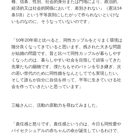
種、信条、性別、社会的身分または門地により、政治的、
経済的又は社会的関係において、差別されない』（憲法14
条1項）という平等原則にしたがって作られないといけな
いものなのに、そうなっていないのです」
「10年20年前と比べると、同性カップルをとりまく環境は
随分良くなってきていると思います。残された大きな問題
が結婚の問題です。昔と比べて同性カップルが暮らしやす
くなったのは、暮らしやすい社会を目指して頑張ってきた
先輩たちの賜物です。僕たちもそのバトンを引き継ぎ、次
の若い世代のために同性婚をなんとしてでも実現したい。
そして誰もが自分に自信を持って、平等に生きていける社
会を作っていきたいと思っています」
三輪さんに、活動の原動力を尋ねてみました。
「責任感と怒りです。責任感というのは、今日も同性愛や
バイセクシュアルの赤ちゃんの命が誕生しているわけで、