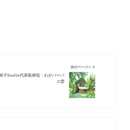
次のページへ
 裕子SouGo代表取締役：わがパーパ
ス㉒