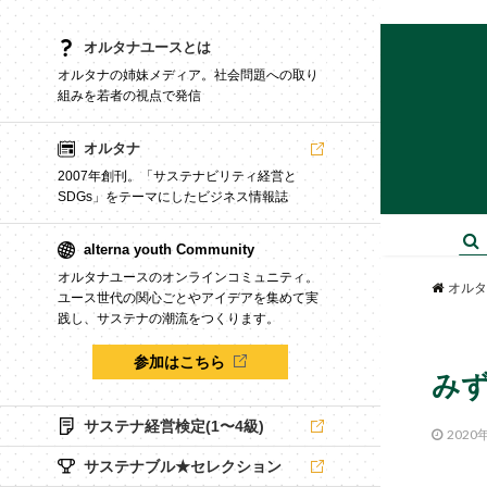
オルタナユースとは
オルタナの姉妹メディア。社会問題への取り
組みを若者の視点で発信
オルタナ
2007年創刊。「サステナビリティ経営と
SDGs」をテーマにしたビジネス情報誌
alterna youth Community
オルタナユースのオンラインコミュニティ。
オルタ
ユース世代の関心ごとやアイデアを集めて実
践し、サステナの潮流をつくります。
参加はこちら
み
サステナ経営検定(1〜4級)
2020
サステナブル★セレクション