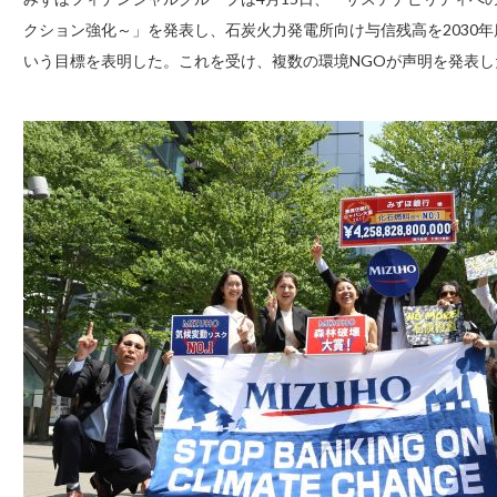
クション強化～」を発表し、石炭火力発電所向け与信残高を2030年
いう目標を表明した。これを受け、複数の環境NGOが声明を発表し