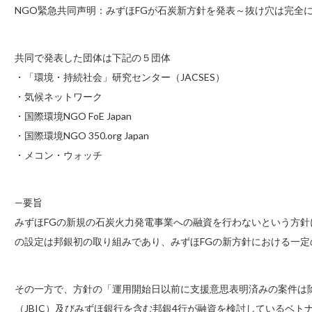
NGO緊急共同声明：みずほFGが石炭新方針を発表～抜け穴は完全
共同で発表した団体は下記の５団体
・「環境・持続社会」研究センター（JACSES）
・気候ネットワーク
・国際環境NGO FoE Japan
・国際環境NGO 350.org Japan
・メコン・ウォッチ
—要旨
みずほFGの新規の石炭火力発電事業への融資を行わないという方
の設定は邦銀初の取り組みであり、みずほFGの新方針における一定
その一方で、方針の「運用開始日以前に支援意思表明済みの案件は
（JBIC）及びみずほ銀行を含む邦銀4行が融資を検討しているベト