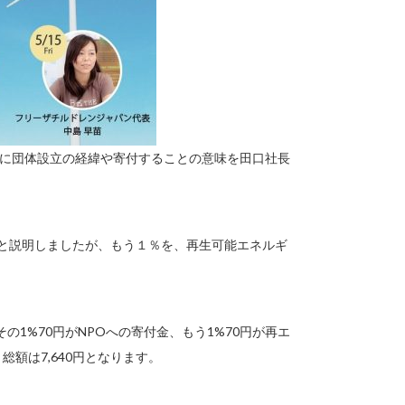
表に団体設立の経緯や寄付することの意味を田口社長
ると説明しましたが、もう１％を、再生可能エネルギ
その1%70円がNPOへの寄付金、もう1%70円が再エ
額は7,640円となります。