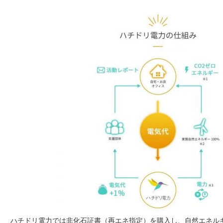
ハチドリ電力では非化石証書（再エネ指定）を購入し、自然エネルギ