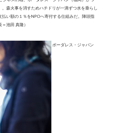
」。森火事を消すためハチドリが一滴ずつ水を垂らし
支払い額の１％をNPOへ寄付する仕組みだ。陣頭指
＝池田 真隆）
ボーダレス・ジャパン