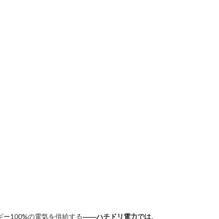
ー100%の電気を供給する
――ハチドリ電力では、