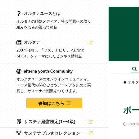
オルタナユースとは
オルタナの姉妹メディア。社会問題への取り
組みを若者の視点で発信
オルタナ
2007年創刊。「サステナビリティ経営と
SDGs」をテーマにしたビジネス情報誌
alterna youth Community
オルタナユースのオンラインコミュニティ。
オルタ
ユース世代の関心ごとやアイデアを集めて実
践し、サステナの潮流をつくります。
参加はこちら
ボ
サステナ経営検定(1〜4級)
2020
サステナブル★セレクション