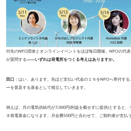
付先のNPO団体とオンラインイベントをほぼ毎日開催、NPOの代
が質問する
――いずれは発電所をつくる考えはありますか。
田口
：はい、あります。先ほど支払い代金の１％をNPOへ寄付す
ーを普及する基金として積立していきます。
例えば、月の電気供給代が7,000円(利益を載せずに提供)とすると、
ネ発電基金になります。月会費500円と合わせて、ご契約者が支払う総