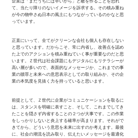
企業は「まだうちには早いから」と敵を作ることを恐れ
て、当たり障りのないイメージを訴求する。その積み重ね
が今の物申さぬ日本の風土にもつながっているのかなと思
っています。
正直にいって、全てがクリーンな会社も個人も存在しない
と思っています。だからこそ、常に内省し、改善点を認め
た上でのアクションを積み重ねていく事が重要なのだと思
います。Ｚ世代は社会課題にもデジタルにもリテラシーが
高い層が多いので、表面的なメッセージか、これまでの事
業の贖罪と未来への意思表示としての取り組みか、その企
業の本気度を見抜く力を持っていると思います。
前提として、Ｚ世代に企業がコミュニケーションを取るに
は、スタンスを明確に表すこと、そして、これまでしてき
たことを隠さず内省することの２つが大事です。この作業
をしっかりしないと炎上する確率が高まります。それがで
きてから、どういう意思を未来に出すのか考えます。最後
に、社会の潮流を読み取り、伝えたいメッセージを最適化