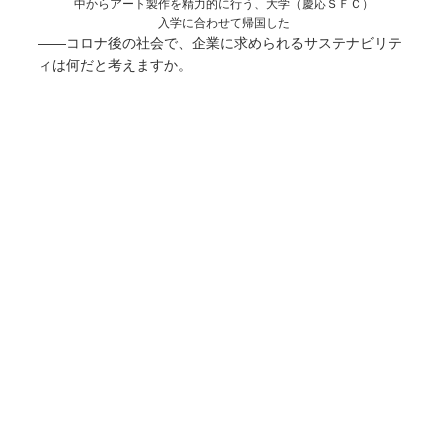
中からアート製作を精力的に行う、大学（慶応ＳＦＣ）
入学に合わせて帰国した
――コロナ後の社会で、企業に求められるサステナビリテ
ィは何だと考えますか。