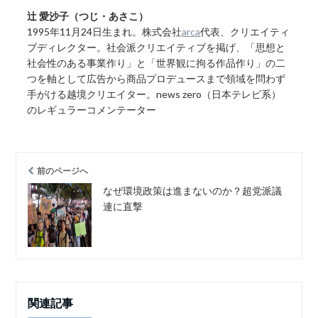
辻 愛沙子（つじ・あさこ）
1995年11月24日生まれ。株式会社
arca
代表、クリエイティ
ブディレクター。社会派クリエイティブを掲げ、「思想と
社会性のある事業作り」と「世界観に拘る作品作り」の二
つを軸として広告から商品プロデュースまで領域を問わず
手がける越境クリエイター。news zero（日本テレビ系）
のレギュラーコメンテーター
前のページへ
なぜ環境政策は進まないのか？超党派議
連に直撃
関連記事