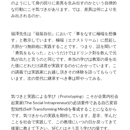
のようにして身の回りに差異を生み出すのかという自律的
な行動にこそ気づきがあります。では、差異は何により生
み出されるのか。
福澤先生は『福翁自伝』において「事をなすに極端を想像
す」と教示しています。極端（エクストリーム）に想起し
大胆かつ無鉄砲に実践することです。つまり、話を聞いて
「勇気をもらった」というだけではドリンク剤を飲んで元
気が出たと言うのと同じです。本当の学びは教室の扉を出
た後にどれだけ諸君が実践するのかにかかっています。こ
の講義では実践家にお越し頂きその体験を語ってもらって
います。次の世代に継承すべき事は即やってみる。
気づきと実践による学び（Prototyping）こそが企業内社会
起業家(The Social Intrapreneur)の必須要件である自己変容
型知性(Self-Transforming Mind)を養成することになるから
です。気づきからの実践を期待しています。是非、学んだ
ことを社会で実践して、この教壇にいつの日か戻ってきて
後輩に教えて下さい。SFCとはそう言う学びの場です。