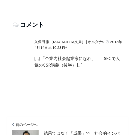
コメント
久保田 惟（MAGADIPITA支局） | オルタナS
2016年
4月14日 at 10:23 PM
[…] 「企業内社会起業家になれ」――SFCで人
気のCSR講義（後半） […]
前のページへ
結果ではなく「成果」で 社会的インパ