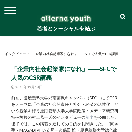
若者とソーシャルを結ぶ
インタビュー
「企業内社会起業家になれ」――SFCで人気のCSR講義
「企業内社会起業家になれ」――SFCで
人気のCSR講義
2015年12月14日
前回、慶應義塾大学湘南藤沢キャンパス（SFC）にてCSR
をテーマに「企業の社会的責任と社会・経済の活性化」と
いう授業を行う慶応義塾大学大学院政策・メディア研究科
特任教授の村上恭一氏のインタビューの
前半
を公開した。
後半では、この講義を通しての目的をお聞きした。（聞き
手・MAGADIPITA支局＝久保田 惟・慶應義塾大学総合政