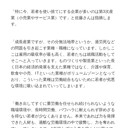
「特に今、若者を使い捨てにする企業が多いのは第3次産
業（小売業やサービス業）です」と佐藤さんは指摘しま
す。
「成長産業ですが、その分無法地帯というか、過労死など
の問題を引き起こす業種・職種になっています。しかしこ
こは雇用の吸収率が最も高く、若者たちは就職活動をして
そこへと入っていきます。ものづくりや製造業といった長
く日本の経済的発展を支えた業種ではなく、介護や保育、
飲食や小売、ITといった業種がボリュームゾーンとなって
おり、こういった業種は労働組合もないために若者が劣悪
な環境に吸い込まれていってしまいます」
「働き出してすぐに重労働を任せられ続けられないような
職場環境や、長時間労働、パワハラに耐えられず辞めざる
を得ない若者が少なくありません。本来であれば力を発揮
できた人材も、過酷な労働環境の中で疲弊し、力を奪われ