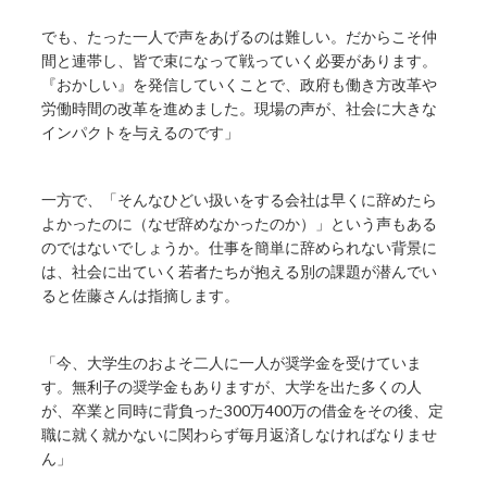
でも、たった一人で声をあげるのは難しい。だからこそ仲
間と連帯し、皆で束になって戦っていく必要があります。
『おかしい』を発信していくことで、政府も働き方改革や
労働時間の改革を進めました。現場の声が、社会に大きな
インパクトを与えるのです」
一方で、「そんなひどい扱いをする会社は早くに辞めたら
よかったのに（なぜ辞めなかったのか）」という声もある
のではないでしょうか。仕事を簡単に辞められない背景に
は、社会に出ていく若者たちが抱える別の課題が潜んでい
ると佐藤さんは指摘します。
「今、大学生のおよそ二人に一人が奨学金を受けていま
す。無利子の奨学金もありますが、大学を出た多くの人
が、卒業と同時に背負った300万400万の借金をその後、定
職に就く就かないに関わらず毎月返済しなければなりませ
ん」