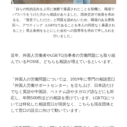
「自らの性的志向を上司に無断で暴露されたことを契機に、職場で
パワハラをうけた方から相談がありました。団体交渉で改善を求め
るも、『善意でしただけ』と問題を認めないため、職場のある豊島
区へ、アウティング（LGBTQであることを本人の同意なく暴露され
ること）禁止条例をもとにした会社への指導等を求めて申し入れを
行いました」
近年、外国人労働者やLGBTQ当事者の労働問題にも取り組
んでいるPOSSE。どちらも相談が増えているといいます。
「外国人の労働問題については、2019年に専門の相談窓口
『外国人労働サポートセンター』を立ち上げ、日本語だけ
でなく英語や中国語、ベトナム語やタガログ語などにも対
応し、年間500件ほどの相談を受けています。LGBTQにつ
いては特化した相談窓口が現状なく、こちらも現在団体と
して窓口の設立に向けて動いています」