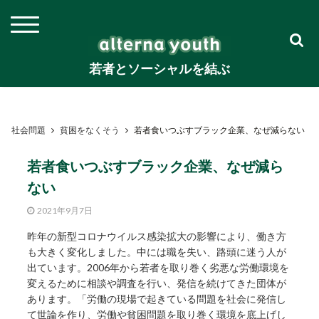
若者とソーシャルを結ぶ
社会問題
貧困をなくそう
若者食いつぶすブラック企業、なぜ減らない
若者食いつぶすブラック企業、なぜ減ら
ない
2021年9月7日
昨年の新型コロナウイルス感染拡大の影響により、働き方
も大きく変化しました。中には職を失い、路頭に迷う人が
出ています。2006年から若者を取り巻く劣悪な労働環境を
変えるために相談や調査を行い、発信を続けてきた団体が
あります。「労働の現場で起きている問題を社会に発信し
て世論を作り、労働や貧困問題を取り巻く環境を底上げし