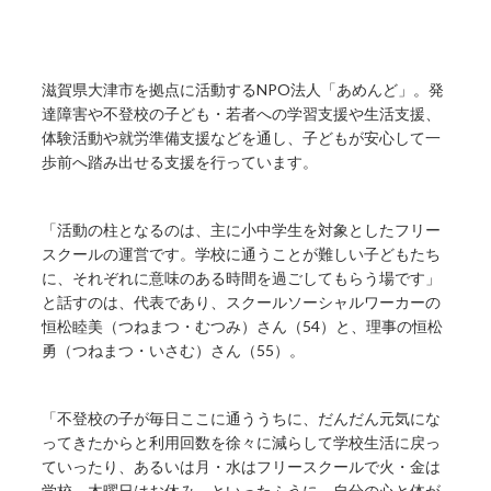
滋賀県大津市を拠点に活動するNPO法人「あめんど」。発
達障害や不登校の子ども・若者への学習支援や生活支援、
体験活動や就労準備支援などを通し、子どもが安心して一
歩前へ踏み出せる支援を行っています。
「活動の柱となるのは、主に小中学生を対象としたフリー
スクールの運営です。学校に通うことが難しい子どもたち
に、それぞれに意味のある時間を過ごしてもらう場です」
と話すのは、代表であり、スクールソーシャルワーカーの
恒松睦美（つねまつ・むつみ）さん（54）と、理事の恒松
勇（つねまつ・いさむ）さん（55）。
「不登校の子が毎日ここに通ううちに、だんだん元気にな
ってきたからと利用回数を徐々に減らして学校生活に戻っ
ていったり、あるいは月・水はフリースクールで火・金は
学校、木曜日はお休み、といったふうに、自分の心と体が