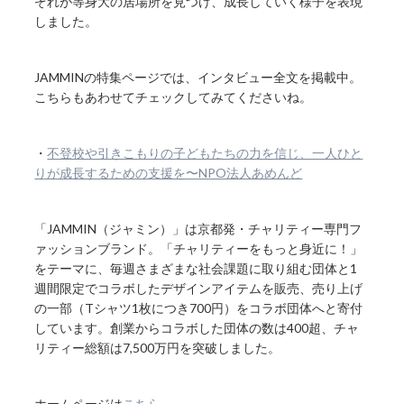
ぞれが等身大の居場所を見つけ、成長していく様子を表現
しました。
JAMMINの特集ページでは、インタビュー全文を掲載中。
こちらもあわせてチェックしてみてくださいね。
・
不登校や引きこもりの子どもたちの力を信じ、一人ひと
りが成長するための支援を〜NPO法人あめんど
「JAMMIN（ジャミン）」は京都発・チャリティー専門フ
ァッションブランド。「チャリティーをもっと身近に！」
をテーマに、毎週さまざまな社会課題に取り組む団体と1
週間限定でコラボしたデザインアイテムを販売、売り上げ
の一部（Tシャツ1枚につき700円）をコラボ団体へと寄付
しています。創業からコラボした団体の数は400超、チャ
リティー総額は7,500万円を突破しました。
ホームページは
こちら