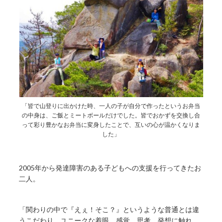
「皆で山登りに出かけた時、一人の子が自分で作ったというお弁当
の中身は、ご飯とミートボールだけでした。皆でおかずを交換し合
って彩り豊かなお弁当に変身したことで、互いの心が温かくなりま
した」
2005年から発達障害のある子どもへの支援を行ってきたお
二人。
「関わりの中で『えぇ！そこ？』というような普通とは違
うこだわり、ユニークな着眼、感覚、思考、発想に触れ、