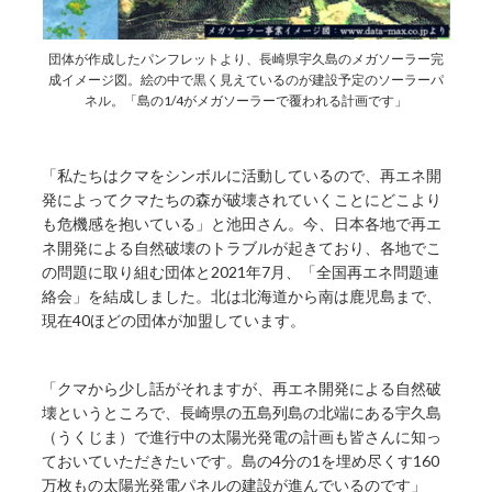
団体が作成したパンフレットより、長崎県宇久島のメガソーラー完
成イメージ図。絵の中で黒く見えているのが建設予定のソーラーパ
ネル。「島の1/4がメガソーラーで覆われる計画です」
「私たちはクマをシンボルに活動しているので、再エネ開
発によってクマたちの森が破壊されていくことにどこより
も危機感を抱いている」と池田さん。今、日本各地で再エ
ネ開発による自然破壊のトラブルが起きており、各地でこ
の問題に取り組む団体と2021年7月、「全国再エネ問題連
絡会」を結成しました。北は北海道から南は鹿児島まで、
現在40ほどの団体が加盟しています。
「クマから少し話がそれますが、再エネ開発による自然破
壊というところで、長崎県の五島列島の北端にある宇久島
（うくじま）で進行中の太陽光発電の計画も皆さんに知っ
ておいていただきたいです。島の4分の1を埋め尽くす160
万枚もの太陽光発電パネルの建設が進んでいるのです」