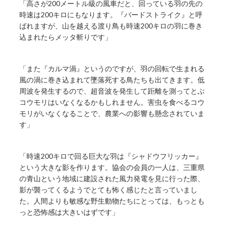
「高さが200メートル級の風車だと、回っている羽の先の
時速は200キロにもなります。『バードストライク』と呼
ばれますが、山を越える渡り鳥も時速200キロの羽に巻き
込まれたらメッタ斬りです」
「また『カルマ渦』というのですが、羽の回転で生まれる
風の渦に巻き込まれて墜落死する鳥たちも出てきます。低
周波を発生するので、超音波を発生して距離を測ってとぶ
コウモリはいなくなるかもしれません。害虫を食べるコウ
モリがいなくなることで、農業への影響も懸念されていま
す」
「時速200キロで回る巨大な羽は『シャドウフリッカー』
という大きな影を作ります。協会の会員の一人は、三重県
の青山という地域に建設された風力発電を見に行った際、
影が襲ってくるようでとても怖く感じたと言っていまし
た。人間よりも敏感な野生動物たちにとっては、もっとも
っと恐怖感は大きいはずです」