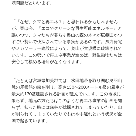
壊問題だといいます。
「『なぜ、クマと再エネ？』と思われるかもしれません
が、実は今、『エコでクリーンな再生可能エネルギー』と
謳いつつ、クマたちが暮らす奥山の森の木々が広範囲かつ
すごい勢いで伐採されている事実があるのです。風力発電
やメガソーラー建設によって、奥山が大規模に破壊されて
います。この勢いで再エネ事業が進めば、野生動物たちは
安心して棲める場所がなくなります」
「たとえば宮城県加美郡では、水田地帯を取り囲む奥羽山
脈の尾根筋の森を削り、高さ150〜200メートル級の風車が
最大約170基建設される計画が進んでいます。この地域に
限らず、地元の方たちはこのような再エネ事業の計画を知
らず、知った時には森林が伐採されてしまっていたり、山
が削られてしまっていたりでもはや手遅れという状況が全
国で起きています」