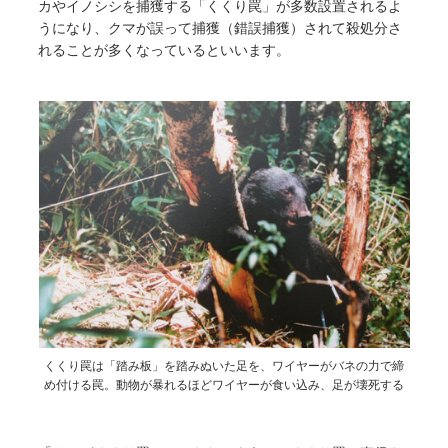
カやイノシシを捕獲する「くくり罠」が多数設置されるよ
うになり、クマが誤って捕獲（錯誤捕獲）されて殺処分さ
れることが多くなっているといいます。
くくり罠は「踏み板」を踏みぬいた足を、ワイヤーがバネの力で締
め付ける罠。動物が暴れるほどワイヤーが食い込み、足が壊死する