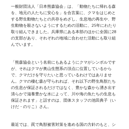
一般財団法人「日本熊森協会」は、「動物たちに帰れる森
を、地元の人たちに安心を」を合言葉に、クマをはじめと
する野生動物たちとの共存をめざし、生息地の再生や、野
生動物を殺さないようにするための活動に、25年にわたり
取り組んできました。兵庫県にある本部のほかに全国に28
の支部があり、それぞれの地域に合わせた活動にも取り組
んでいます。
「熊森協会という名前にもあるようにクマがシンボルです
が、それはクマが奥山生態系の頂点に位置しているから
で、クマだけを守りたいと思っているわけではありませ
ん。クマの棲む森が守られれば、それ以下の野生鳥獣たち
の生息が保証されるだけではなく、豊かな森から湧き出す
清らかで滋養豊かな水によって、川や海の魚たちの生息も
保証されます」と話すのは、団体スタッフの池田典子（い
けだ・のりこ）さん。
最近では、罠で鳥獣被害対策を進める国の方針のもと、シ