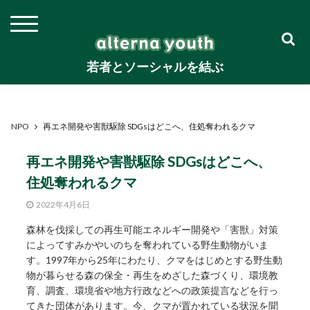
若者とソーシャルを結ぶ
NPO
再エネ開発や害獣駆除 SDGsはどこへ、住処奪われるクマ
再エネ開発や害獣駆除 SDGsはどこへ、
住処奪われるクマ
2022年4月6日
森林を伐採しての再生可能エネルギー開発や「害獣」対策
によってすみかやいのちを奪われている野生動物がいま
す。1997年から25年にわたり、クマをはじめとする野生動
物が暮らせる森の保全・再生をめざした森づくり、環境教
育、調査、環境省や地方行政などへの政策提言などを行っ
てきた団体があります。今、クマが置かれている状況を聞