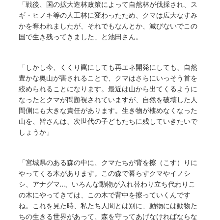
「戦後、国の拡大造林政策によって自然林が伐採され、ス
ギ・ヒノキ等の人工林に変わったため、クマは広大なすみ
かを奪われましたが、それでもなんとか、滅びないでこの
国で生き残ってきました」と池田さん。
「しかし今、くくり罠にしても再エネ開発にしても、自然
豊かな奥山が害されることで、クマはさらにいっそう首を
絞められることになります。最近は山から出てくるように
なったとクマが問題視されていますが、自然を破壊した人
間側にも大きな責任があります。生き物が棲めなくなった
山を、皆さんは、次世代の子どもたちに残していきたいで
しょうか」
「宮城県のある森の中に、クマたちが背を擦（こす）りに
やってくる木があります。この森で暮らすクマやイノシ
シ、アナグマ…、いろんな動物が入れ替わり立ち代わりこ
の木にやってきては、この木で背中を擦っていくんです
ね。これを見た時、私たち人間とは別に、動物には動物た
ちの生きる世界があって、森を守ってあげなければならな