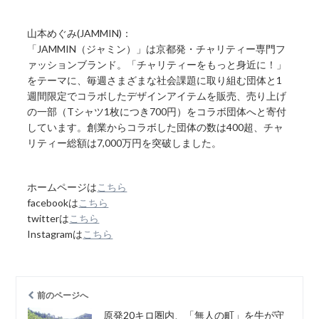
山本めぐみ(JAMMIN)：
「JAMMIN（ジャミン）」は京都発・チャリティー専門フ
ァッションブランド。「チャリティーをもっと身近に！」
をテーマに、毎週さまざまな社会課題に取り組む団体と1
週間限定でコラボしたデザインアイテムを販売、売り上げ
の一部（Tシャツ1枚につき700円）をコラボ団体へと寄付
しています。創業からコラボした団体の数は400超、チャ
リティー総額は7,000万円を突破しました。
ホームページは
こちら
facebookは
こちら
twitterは
こちら
Instagramは
こちら
前のページへ
原発20キロ圏内、「無人の町」を牛が守