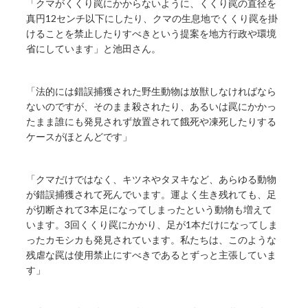
「クマがくくり罠にかからないように、くくり罠の直径を
真円12センチ以下にしたり、クマの生息地でくくり罠を掛
けることを禁止したりすべきという提案を地方行政や環境
省にしています」と池田さん。
「法的には錯誤捕獲された野生動物は放獣しなければなら
ないのですが、そのまま殺されたり、あるいは罠にかかっ
たまま誰にも発見されず放置されて餓死や凍死したりする
ケースがほとんどです」
「クマだけではなく、キツネやタヌキなど、あらゆる動物
が錯誤捕獲されて死んでいます。運よく生き残れても、足
が切断されて3本足になってしまったという動物も増えて
います。3回くくり罠にかかり、足が1本だけになってしま
ったカモシカも発見されています。私たちは、このような
残虐な罠は使用禁止にすべきであるとずっと主張していま
す」