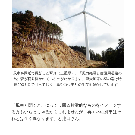
風車を間近で撮影した写真（三重県）。「風力発電と建設用道路の
為に森が切り開かれているのがわかります。巨大風車の羽の端は時
速200キロで回っており、鳥やコウモリの生存を脅かしています」
「風車と聞くと、ゆっくり回る牧歌的なものをイメージす
る方もいらっしゃるかもしれませんが、再エネの風車はそ
れとは全く異なります」と池田さん。