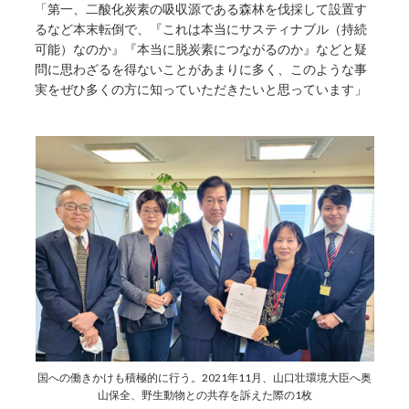
「第一、二酸化炭素の吸収源である森林を伐採して設置す
るなど本末転倒で、『これは本当にサスティナブル（持続
可能）なのか』『本当に脱炭素につながるのか』などと疑
問に思わざるを得ないことがあまりに多く、このような事
実をぜひ多くの方に知っていただきたいと思っています」
国への働きかけも積極的に行う。2021年11月、山口壮環境大臣へ奥
山保全、野生動物との共存を訴えた際の1枚