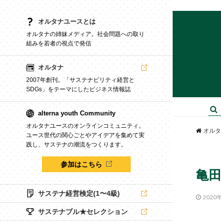
オルタナユースとは
オルタナの姉妹メディア。社会問題への取り
組みを若者の視点で発信
オルタナ
2007年創刊。「サステナビリティ経営と
SDGs」をテーマにしたビジネス情報誌
alterna youth Community
オルタナユースのオンラインコミュニティ。
オルタ
ユース世代の関心ごとやアイデアを集めて実
践し、サステナの潮流をつくります。
参加はこちら
亀
サステナ経営検定(1〜4級)
2020
サステナブル★セレクション