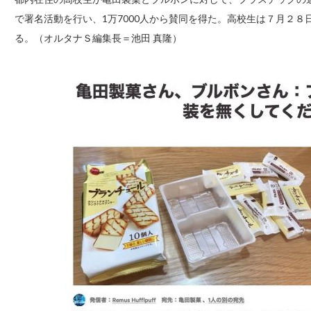
で署名活動を行い、1万7000人から賛同を得た。高校生は７月２
る。（オルタナＳ編集長＝池田 真隆）