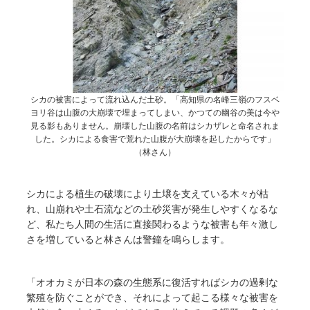
シカの被害によって流れ込んだ土砂。「高知県の名峰三嶺のフスベ
ヨリ谷は山腹の大崩壊で埋まってしまい、かつての幽谷の美は今や
見る影もありません。崩壊した山腹の名前はシカザレと命名されま
した。シカによる食害で荒れた山腹が大崩壊を起したからです」
（林さん）
シカによる植生の破壊により土壌を支えている木々が枯
れ、山崩れや土石流などの土砂災害が発生しやすくなるな
ど、私たち人間の生活に直接関わるような被害も年々激し
さを増していると林さんは警鐘を鳴らします。
「オオカミが日本の森の生態系に復活すればシカの過剰な
繁殖を防ぐことができ、それによって起こる様々な被害を