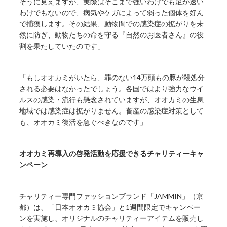
そうに見えますが、実際はそこまで強いわけでも足が速い
わけでもないので、病気やケガによって弱った個体を好ん
で捕獲します。その結果、動物間での感染症の拡がりを未
然に防ぎ、動物たちの命を守る『自然のお医者さん』の役
割を果たしていたのです」
「もしオオカミがいたら、罪のない14万頭もの豚が殺処分
される必要はなかったでしょう。各国ではより強力なウイ
ルスの感染・流行も懸念されていますが、オオカミの生息
地域では感染症は拡がりません。畜産の感染症対策として
も、オオカミ復活を急ぐべきなのです」
オオカミ再導入の啓発活動を応援できるチャリティーキャ
ンペーン
チャリティー専門ファッションブランド「JAMMIN」（京
都）は、「日本オオカミ協会」と1週間限定でキャンペー
ンを実施し、オリジナルのチャリティーアイテムを販売し