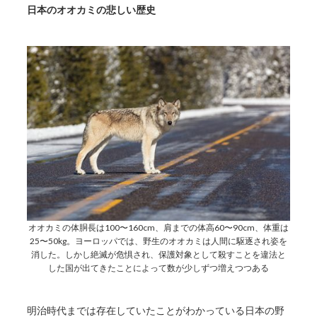
日本のオオカミの悲しい歴史
オオカミの体胴長は100〜160cm、肩までの体高60〜90cm、体重は
25〜50kg。ヨーロッパでは、野生のオオカミは人間に駆逐され姿を
消した。しかし絶滅が危惧され、保護対象として殺すことを違法と
した国が出てきたことによって数が少しずつ増えつつある
明治時代までは存在していたことがわかっている日本の野