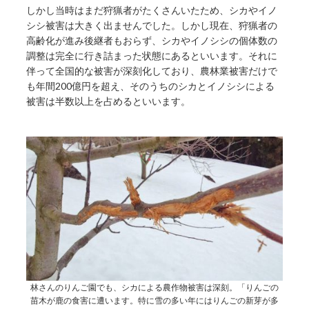
しかし当時はまだ狩猟者がたくさんいたため、シカやイノ
シシ被害は大きく出ませんでした。しかし現在、狩猟者の
高齢化が進み後継者もおらず、シカやイノシシの個体数の
調整は完全に行き詰まった状態にあるといいます。それに
伴って全国的な被害が深刻化しており、農林業被害だけで
も年間200億円を超え、そのうちのシカとイノシシによる
被害は半数以上を占めるといいます。
林さんのりんご園でも、シカによる農作物被害は深刻。「りんごの
苗木が鹿の食害に遭います。特に雪の多い年にはりんごの新芽が多