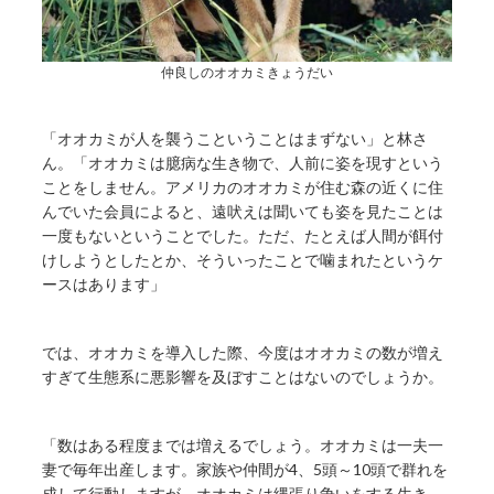
仲良しのオオカミきょうだい
「オオカミが人を襲うこということはまずない」と林さ
ん。「オオカミは臆病な生き物で、人前に姿を現すという
ことをしません。アメリカのオオカミが住む森の近くに住
んでいた会員によると、遠吠えは聞いても姿を見たことは
一度もないということでした。ただ、たとえば人間が餌付
けしようとしたとか、そういったことで噛まれたというケ
ースはあります」
では、オオカミを導入した際、今度はオオカミの数が増え
すぎて生態系に悪影響を及ぼすことはないのでしょうか。
「数はある程度までは増えるでしょう。オオカミは一夫一
妻で毎年出産します。家族や仲間が4、5頭～10頭で群れを
成して行動しますが、オオカミは縄張り争いをする生き