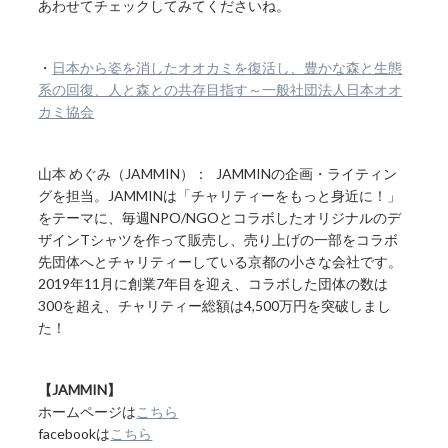
あわせてチェックしてみてくださいね。
・
日本から姿を消したオオカミを復活し、豊かな森と生態
系の回復、人と森との共存目指す～一般社団法人日本オオ
カミ協会
山本 めぐみ（JAMMIN）： JAMMINの企画・ライティン
グを担当。JAMMINは「チャリティーをもっと身近に！」
をテーマに、毎週NPO/NGOとコラボしたオリジナルのデ
ザインTシャツを作って販売し、売り上げの一部をコラボ
先団体へとチャリティーしている京都の小さな会社です。
2019年11月に創業7年目を迎え、コラボした団体の数は
300を超え、チャリティー総額は4,500万円を突破しまし
た！
【JAMMIN】
ホームページは
こちら
facebookは
こちら