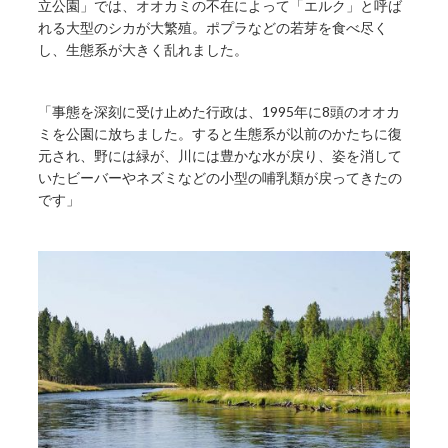
立公園」では、オオカミの不在によって「エルク」と呼ば
れる大型のシカが大繁殖。ポプラなどの若芽を食べ尽く
し、生態系が大きく乱れました。
「事態を深刻に受け止めた行政は、1995年に8頭のオオカ
ミを公園に放ちました。すると生態系が以前のかたちに復
元され、野には緑が、川には豊かな水が戻り、姿を消して
いたビーバーやネズミなどの小型の哺乳類が戻ってきたの
です」