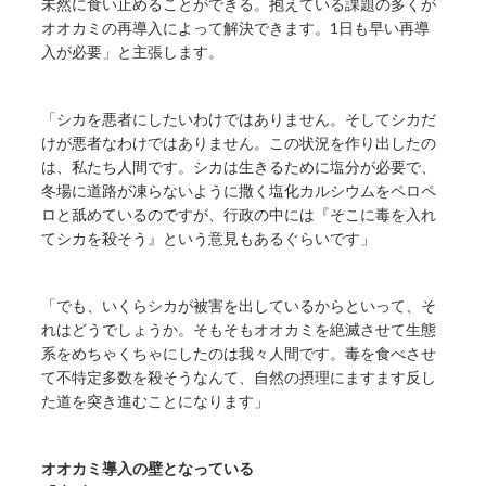
未然に食い止めることができる。抱えている課題の多くが
オオカミの再導入によって解決できます。1日も早い再導
入が必要」と主張します。
「シカを悪者にしたいわけではありません。そしてシカだ
けが悪者なわけではありません。この状況を作り出したの
は、私たち人間です。シカは生きるために塩分が必要で、
冬場に道路が凍らないように撒く塩化カルシウムをペロペ
ロと舐めているのですが、行政の中には『そこに毒を入れ
てシカを殺そう』という意見もあるぐらいです」
「でも、いくらシカが被害を出しているからといって、そ
れはどうでしょうか。そもそもオオカミを絶滅させて生態
系をめちゃくちゃにしたのは我々人間です。毒を食べさせ
て不特定多数を殺そうなんて、自然の摂理にますます反し
た道を突き進むことになります」
オオカミ導入の壁となっている