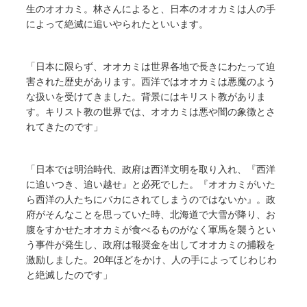
生のオオカミ。林さんによると、日本のオオカミは人の手
によって絶滅に追いやられたといいます。
「日本に限らず、オオカミは世界各地で長きにわたって迫
害された歴史があります。西洋ではオオカミは悪魔のよう
な扱いを受けてきました。背景にはキリスト教がありま
す。キリスト教の世界では、オオカミは悪や闇の象徴とさ
れてきたのです」
「日本では明治時代、政府は西洋文明を取り入れ、『西洋
に追いつき、追い越せ』と必死でした。『オオカミがいた
ら西洋の人たちにバカにされてしまうのではないか』。政
府がそんなことを思っていた時、北海道で大雪が降り、お
腹をすかせたオオカミが食べるものがなく軍馬を襲うとい
う事件が発生し、政府は報奨金を出してオオカミの捕殺を
激励しました。20年ほどをかけ、人の手によってじわじわ
と絶滅したのです」