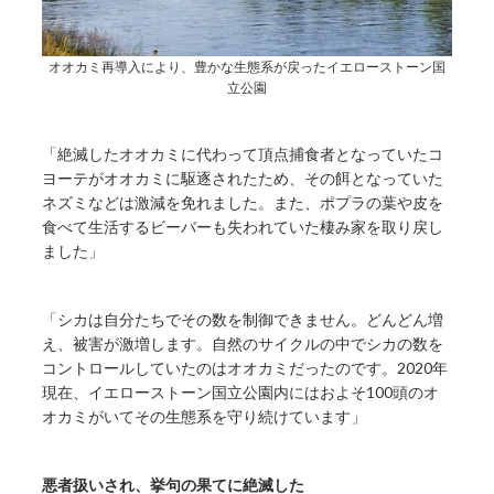
オオカミ再導入により、豊かな生態系が戻ったイエローストーン国
立公園
「絶滅したオオカミに代わって頂点捕食者となっていたコ
ヨーテがオオカミに駆逐されたため、その餌となっていた
ネズミなどは激減を免れました。また、ポプラの葉や皮を
食べて生活するビーバーも失われていた棲み家を取り戻し
ました」
「シカは自分たちでその数を制御できません。どんどん増
え、被害が激増します。自然のサイクルの中でシカの数を
コントロールしていたのはオオカミだったのです。2020年
現在、イエローストーン国立公園内にはおよそ100頭のオ
オカミがいてその生態系を守り続けています」
悪者扱いされ、挙句の果てに絶滅した