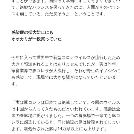
すことができます。自然って本当にすごくうまくできてい
て、絶妙なバランスを保ってきたのに、人間がそのバラン
スを崩している。ただ戻そうよ、ということです」
感染症の拡大防止にも
オオカミが一役買っていた
今年に入って世界中で新型コロナウイルスが流行したため
大きく報道されることはありませんでしたが、実は昨年、
家畜業界で豚コレラが大流行し、それが野生のイノシシに
も感染して、現場では大きな騒ぎになっていたといいま
す。
「実は豚コレラは日本では絶滅していて、今回のウイルス
は中国から入ってきたものだといわれています。感染は全
国の養豚場に拡がりました。一つの養豚場で一頭でも豚コ
レラに感染していると、同じ施設の豚は皆殺されてしまい
ます。殺処分された豚は14万頭以上にも上ります」