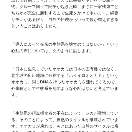
物。グループ同士で闘争が起きた時、まさに一家残虐でど
ちらかが完全に勝利するまで生死をかけて争います。縄張
り争いがある限り、自然の摂理からいって数が増えすぎる
ということはありません」
「導入によって在来の生態系を壊すのではないか」という
心配の声については、次のように話します。
「日本に生息していたオオカミは日本の固有種ではなく、
北半球の広い地域に分布する『ハイイロオオカミ』という
オオカミ。同じDNAを持ったオオカミを連れてくるので、
外来種として生態系を乱すような心配はないと考えていま
す」
「生態系の頂点捕食者の不在によって、シカが激増してい
る。そのことによって、自然のサイクルが破壊されていま
す。オオカミが戻れば、もとにあった自然のサイクルに戻