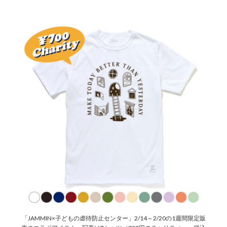
「JAMMIN×子どもの虐待防止センター」2/14～2/20の1週間限定販