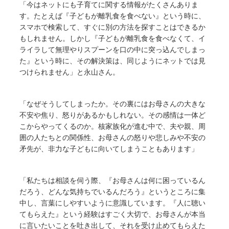
「今はネットにも子育てに関する情報がたくさんありま
す。たとえば『子どもが離乳食を食べない』という時に、
スマホで検索して、すぐに別の方法を探すことはできるか
もしれません。しかし『子どもが離乳食を食べなくて、イ
ライラして無理やりスプーンを口の中に突っ込んでしまっ
た』という時に、その解決策は、同じようにネットでは見
つけられません」と永山さん。
「なぜそうしてしまったか。その裏にはお母さんの大きな
不安や焦り、怒りがあるかもしれない。その感情は一体ど
こからやってくるのか。核家族化が進む中で、夫や親、周
囲の人たちとの関係性、お母さんの怒りや悲しみや不安の
矛先が、非力な子どもに向いてしまうこともあります」
「私たちは相談を伺う際、『お母さんは何に困っているん
だろう、どんな気持ちでいるんだろう』というところに集
中し、言葉にしやすいように意識しています。『人に聴い
てもらえた』という経験はすごく大切で、お母さんが本当
に言いたいことを吐き出して、それを受け止めてもらえた