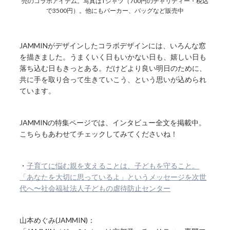
売のコラボアイテム。写真はTシャツ（700円のチャリティー・税込
で3500円）。他にもパーカー、バッグなど販売中
JAMMINがデザインしたコラボデザインには、いろんな窓
を描きました。うまくいく日もいかない日も、嬉しい日も
落ち込む日もきっとある。だけどより良い明日のために、
共に手を取り合って生きていこう、という思いが込められ
ています。
JAMMINの特集ページでは、インタビュー全文を掲載中。
こちらもあわせてチェックしてみてくださいね！
・
子育てに悩む親を支えることは、子どもを守ること。
「あなたを大切に思っているよ」というメッセージを次世
代へ〜社会福祉法人子どもの虐待防止センター
山本めぐみ(JAMMIN)：