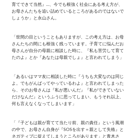
育てできて当然』…、今でも根強く社会にある考え方が、
お母さんたちを追い詰めているところがあるのではないで
しょうか」と永山さん。
「世間の目ということもありますが、この考え方は、お母
さんたちの間にも根強く残っています。子育てに悩んだお
母さんが自分の母親に相談した時に、『私も苦労して育て
たのよ』とか『あなたは母親でしょ』と言われてしまう」
「あるいはママ友に相談した時に『うちも大変なのは同じ
よ。でもがんばってやっているわよ』と言われてしまった
ら、そのお母さんは『私が悪いんだ』『私ができていない
だけなんだ』というふうに思ってしまい、もうそれ以上、
何も言えなくなってしまいます」
「『子どもは親が育てて当たり前、親の責任』という風潮
の中で、お母さん自身が『SOSを出す＝親として失格』と
ネガティブに捉えてしまうところがあります」と青木さ