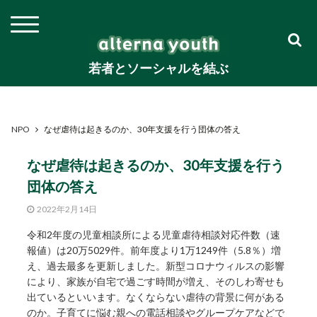
若者とソーシャルを結ぶ
NPO
なぜ虐待は起きるのか、30年支援を行う団体の答え
なぜ虐待は起きるのか、30年支援を行う
団体の答え
2022年2月14日
令和2年度の児童相談所による児童虐待相談対応件数（速
報値）は20万5029件。前年度より1万1249件（5.8％）増
え、過去最多を更新しました。新型コロナウィルスの影響
により、家族が自宅で過ごす時間が増え、そのしわ寄せも
出ているといいます。なくならない虐待の背景に何がある
のか。子育てに悩む親への電話相談やグループケアなどで