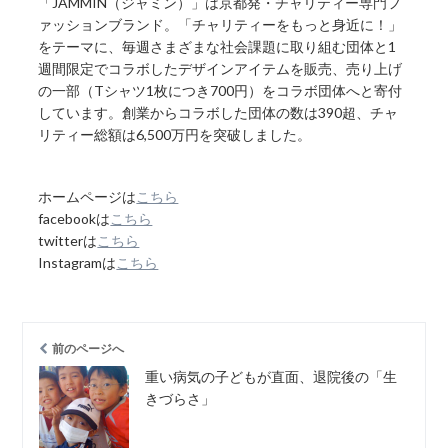
「JAMMIN（ジャミン）」は京都発・チャリティー専門フ
ァッションブランド。「チャリティーをもっと身近に！」
をテーマに、毎週さまざまな社会課題に取り組む団体と1
週間限定でコラボしたデザインアイテムを販売、売り上げ
の一部（Tシャツ1枚につき700円）をコラボ団体へと寄付
しています。創業からコラボした団体の数は390超、チャ
リティー総額は6,500万円を突破しました。
ホームページは
こちら
facebookは
こちら
twitterは
こちら
Instagramは
こちら
前のページへ
重い病気の子どもが直面、退院後の「生
きづらさ」