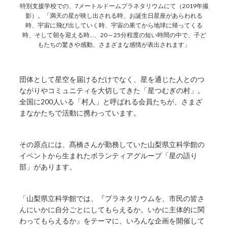
特別支援学校での、7メートルドームプラネタリウムにて（2019年撮
影）。「満天の星が映し出される時、お誕生日星座があらわれる
時、宇宙に飛び出していく時、宇宙の果てから地球に帰ってくる
時、そして朝を迎える時…、20～25分程度の短い時間の中で、子ど
もたちの驚きや感動、さまざまな感情が表出されます」
団体として星空を届けるだけでなく、星を通じた人とのつ
ながりやコミュニティを大切してきた「星つむぎの村」。
全国に200人いる「村人」と呼ばれる会員たちが、さまざ
まなかたちで活動に携わっています。
その原点には、髙橋さんが勤務していた山梨県立科学館の
イベントから生まれたボランティアグループ「星の語り
部」があります。
「山梨県立科学館では、『プラネタリウムを、市民の皆さ
んにいかに自分ごとにしてもらえるか。いかに主体的に関
わってもらえるか』をテーマに、いろんな企画を開催して