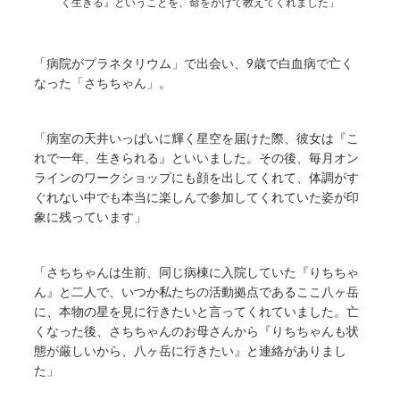
く生きる』ということを、命をかけて教えてくれました」
「病院がプラネタリウム」で出会い、9歳で白血病で亡く
なった「さちちゃん」。
「病室の天井いっぱいに輝く星空を届けた際、彼女は『こ
れで一年、生きられる』といいました。その後、毎月オン
ラインのワークショップにも顔を出してくれて、体調がす
ぐれない中でも本当に楽しんで参加してくれていた姿が印
象に残っています」
「さちちゃんは生前、同じ病棟に入院していた『りちちゃ
ん』と二人で、いつか私たちの活動拠点であるここ八ヶ岳
に、本物の星を見に行きたいと言ってくれていました。亡
くなった後、さちちゃんのお母さんから『りちちゃんも状
態が厳しいから、八ヶ岳に行きたい』と連絡がありまし
た」