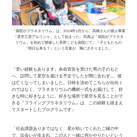
「病院がプラネタリウム」は、2014年1月から、髙橋さんの個人事業
「星空工房アルリシャ」として始まった。写真は「病院がプラネタ
リウム」を初めて開催した長野こども病院にて。「子どもたちの
『明日も来る？』という言葉が、胸にささりました」
「苦い経験もあります。余命宣告を受けた男の子のもと
へ、訪問して星空を届ける予定でしたが間に合わず…、彼
は亡くなってしまいました。日時を決めてこちらが出向く
のではなく、プラネタリウムの機材一式をお届けして、好
きな時に好きなように、好きな場所で星空を見ることがで
きる『フライングプラネタリウム』は、この経験も踏まえ
てスタートしたプログラムです」
「社会課題ありきではなく、星が紡いでくれたご縁の中
で、出会いが生まれ、この人と一緒に何かやりたいという