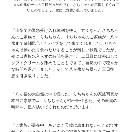
ゃんの旅の一つの目標だったのです。さちちゃんが応援してくれて
いたのでしょう、空には彩雲が見えていました」
「山梨での緊急受け入れ体制を整え、亡くなったさちちゃ
んのご家族と、りちちゃん、りちちゃんのご家族が、八ヶ
岳まで6時間近いドライブをして来てくれました。りちち
ゃんは動いたり食べたりすることが難しい状況でしたが、
夜には家族水入らずの時間を過ごし、二日目には外出して
ソフトクリームを舐めることもできて、自然の中で穏やか
な時間を過ごしました。そして八ヶ岳から帰った三日後、
息を引き取りました」
「八ヶ岳の大自然の中で撮った、りちちゃんの家族写真が
本当に素敵で…、りちちゃんが精一杯生きた、その最期の
時間を、星が紡いでくれたのだと思います」
「ご家族が滞在中、あいにく天候に恵まれなかったのです
が、亡くなったさちちゃんのご家族と夜中に起きて一緒に