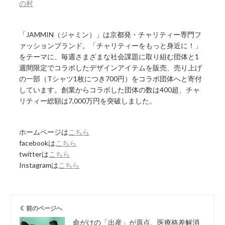
の村
「JAMMIN（ジャミン）」は京都発・チャリティー専門フ
ァッションブランド。「チャリティーをもっと身近に！」
をテーマに、毎週さまざまな社会課題に取り組む団体と1
週間限定でコラボしたデザインアイテムを販売、売り上げ
の一部（Tシャツ1枚につき700円）をコラボ団体へと寄付
しています。創業からコラボした団体の数は400超、チャ
リティー総額は7,000万円を突破しました。
ホームページは
こちら
facebookは
こちら
twitterは
こちら
Instagramは
こちら
前のページへ
命がけの「出産」が原点、医療格差解消