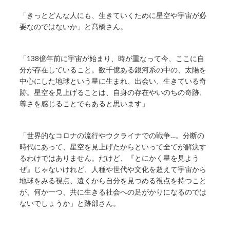
「きっとどんな人にも、生きていくために星空や宇宙が必
要なのではないか」と髙橋さん。
「138億年前に宇宙が始まり、時が重なって今、ここに自
分が存在していること。数千億ある銀河系の中の、太陽を
中心にした地球という星に生まれ、出会い、生きている奇
跡。星空を見上げることは、自身の存在やいのちの奇跡、
尊さを感じることでもあると思います」
「世界的なコロナの流行やウクライナでの戦争…。分断の
時代にあって、星空を見上げたからといって全てが解決す
るわけではありません。だけど、『とにかく星を見よう
ぜ』じゃないけれど、人種や世代や文化を超えて宇宙から
地球をみる視点、遠くから自分を見つめる視点を持つこと
が、何か一つ、共に生きる社会への足がかりになるのでは
ないでしょうか」と跡部さん。