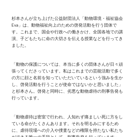
杉本さんが立ち上げた公益財団法人「動物環境・福祉協会
Eva」は、動物福祉向上のための啓発活動を行う団体で
す。これまで、国会や行政への働きかけ、全国各地での講
演、子どもたちに命の大切さを伝える授業などを行ってき
ました。
「動物の保護については、本当に多くの団体さんが日々頑
張ってくださっています。私はこれまでの芸能活動で多く
の方に顔と名前を知っていただいているという強みを生か
し、啓発活動を行うことが使命ではないかと思いました」
と杉本さん。啓発と同時に、劣悪な動物虐待の刑事告発も
行っています。
「動物虐待は密室で行われ、人知れず痛ましい死に方をし
ている命がたくさんあります。それを明るみにするため
に、虐待現場への介入や捜査などの権限を持たない私たち
ができる唯一の手段として、刑事告発を行っています」