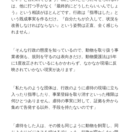
は、他に打つ手がなく『最終的にどうしたらいいんでしょ
う』という相談がほとんどです。行政は『指導はした』と
いう既成事実を作るだけ。『自分たちが介入して、状況を
改善しなければならない』という姿勢は正直、全く感じら
れません」
「そんな行政の態度を知っているので、動物を取り扱う事
業者側も、規則を守るのは表向きだけ。動物愛護法は5年
に1度改正されているにもかかわらず、なかなか現場に反
映されていかない現実があります」
「私たちのような団体は、行政のように虐待の現場に立ち
入ったり指導したり、事業登録を取り消すといった権限は
何ひとつありません。虐待の事実に対して、証拠を外から
集めて告発する以外、手段を持たないのです」
「虐待をした人は、その後も同じように動物を飼育し、同
じようにビジネスを続けるでしょう。行政が変わらない限