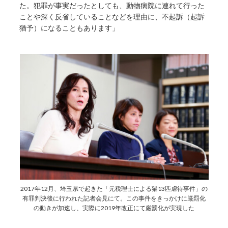
た。犯罪が事実だったとしても、動物病院に連れて行った
ことや深く反省していることなどを理由に、不起訴（起訴
猶予）になることもあります」
2017年12月、埼玉県で起きた「元税理士による猫13匹虐待事件」の
有罪判決後に行われた記者会見にて。この事件をきっかけに厳罰化
の動きが加速し、実際に2019年改正にて厳罰化が実現した