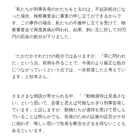
「私たちが刑事告発のかたちをとるのは、不起訴処分にな
った場合、検察審査会に審査の申し立てができるからで
す。この事件の場合、私たちの不服申し立てを受けて、検
察審査会で再度真偽が問われ、結果、飼い主に対して10万
円の罰金の処分が下りました」
「たかだかそれだけの処分ではありますが、『罪に問われ
た』という点、前例を作ることで、今後のより厳正な処分
につながっていくという点では、一歩前進したと考えてい
ます」と杉本さん。
さまざまな相談が寄せられる中、「『動物虐待は見逃さな
い』という思いで、必要と思えば可能なかぎり刑事告発し
ています」と話しますが、動物たちが虐待を受けて苦しん
でいることは明らかでも、告発のための証拠や証言が十分
に揃わず、悔しい思いで告発を断念せざるを得ないことも
あるといいます。