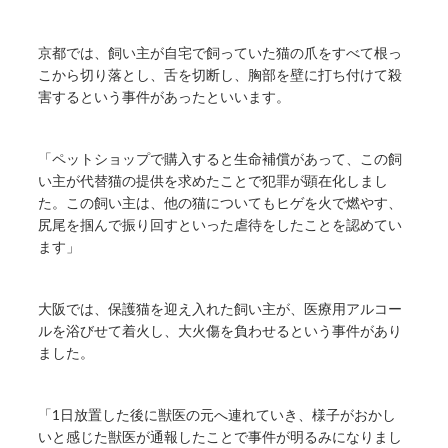
京都では、飼い主が自宅で飼っていた猫の爪をすべて根っ
こから切り落とし、舌を切断し、胸部を壁に打ち付けて殺
害するという事件があったといいます。
「ペットショップで購入すると生命補償があって、この飼
い主が代替猫の提供を求めたことで犯罪が顕在化しまし
た。この飼い主は、他の猫についてもヒゲを火で燃やす、
尻尾を掴んで振り回すといった虐待をしたことを認めてい
ます」
大阪では、保護猫を迎え入れた飼い主が、医療用アルコー
ルを浴びせて着火し、大火傷を負わせるという事件があり
ました。
「1日放置した後に獣医の元へ連れていき、様子がおかし
いと感じた獣医が通報したことで事件が明るみになりまし