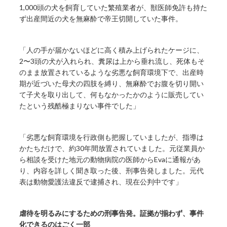
1,000頭の犬を飼育していた繁殖業者が、獣医師免許も持た
ず出産間近の犬を無麻酔で帝王切開していた事件。
「人の手が届かないほどに高く積み上げられたケージに、
2〜3頭の犬が入れられ、糞尿は上から垂れ流し、死体もそ
のまま放置されているような劣悪な飼育環境下で、出産時
期が近づいた母犬の四肢を縛り、無麻酔でお腹を切り開い
て子犬を取り出して、何もなかったかのように販売してい
たという残酷極まりない事件でした」
「劣悪な飼育環境を行政側も把握していましたが、指導は
かたちだけで、約30年間放置されていました。元従業員か
ら相談を受けた地元の動物病院の医師からEvaに通報があ
り、内容を詳しく聞き取った後、刑事告発しました。元代
表は動物愛護法違反で逮捕され、現在公判中です」
虐待を明るみにするための刑事告発。証拠が揃わず、事件
化できるのはごく一部