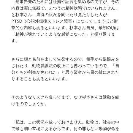
「刑事告発のためには証拠や証言を集めるのですが、その
内容は実に無残で、ふつうの精神状態ではいられません」
と杉本さん。虐待の状況を聞いたり見たりした人が、
PTSD（心的外傷後ストレス障害）になってしまうほど衝
撃的な内容もあるといいます。杉本さん自身、最初の頃は
「精神が壊れていくような感覚になった」と振り返りま
す。
さらに顔と名前を出して告発するので、相手から逆恨みを
されたり、動物愛護法の改正にも携わっているので、「自
分たちの利益が奪われた」と思う業者から目の敵にされた
りすることもあるといいます。
そのようなリスクを負ってまで、なぜ杉本さんは活動を続
けるのでしょうか。
「私は、この状況を放っておけません。動物は、社会の中
で最も弱い立場にあるからです。何の罪もない動物が命を