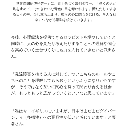
「世界自閉症啓発デー」に、青く色づく京都タワー。「多くの人が
足を止めて、そのきれいな青色に目を奪われます。慌ただしくすぎ
る日々の中、少し立ち止まり、彼らの心に関心をむける。そんな社
会につながる活動を続けていきます」
今後、心理療法を提供できるセラピストを増やしていくと
同時に、人の心を見たり考えたりすることへの理解や関心
を高めていく土台づくりにも力を入れていきたいと武田さ
ん。
「発達障害を抱える人に対して、ついこちらのルールやこ
ちらのことを理解してもらおうというふうになりがちです
が、そうではなく互いに関心を持って関わり合える社会
が、もっともっと広がっていくといいなと思っています」
「私は今、イギリスにいますが、日本はまだまだダイバー
シティ（多様性）への寛容性が低いと感じています」と藤
森さん。