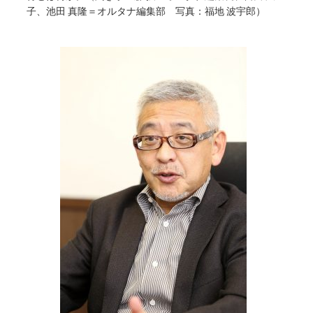
子、池田 真隆＝オルタナ編集部 写真：福地 波宇郎）