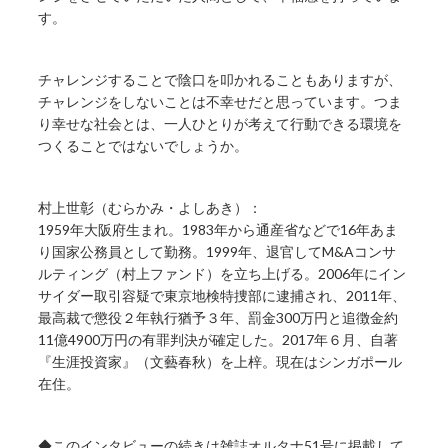
す。
チャレンジすることで陰口を叩かれることもありますが、
チャレンジをしないことは不幸せだと思っています。つま
り幸せな社会とは、一人ひとりが考えて行動できる環境を
つくることではないでしょうか。
村上世彰（むらかみ・よしあき）：
1959年大阪府生まれ。1983年から通産省などで16年あま
り国家公務員として勤務。1999年、退官してM&Aコンサ
ルティング（村上ファンド）を立ち上げる。2006年にイン
サイダー取引容疑で東京地検特捜部に逮捕され、2011年、
最高裁で懲役２年執行猶予３年、罰金300万円と追徴金約
11億4900万円の有罪判決が確定した。2017年６月、自著
『生涯投資家』（文藝春秋）を上梓。現在はシンガポール
在住。
◆このインタビューの続きは雑誌オルタナ51号に掲載して