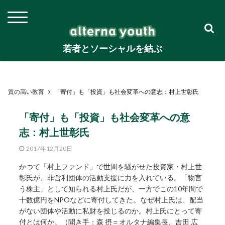
若者とソーシャルを結ぶ
質の高い教育
「寄付」も「投資」も社会変革への意志：村上世彰氏
「寄付」も「投資」も社会変革への意
志：村上世彰氏
2017年12月20日
かつて「村上ファンド」で世間を騒がせた投資家・村上世
彰氏が、非営利団体の活動支援に力を入れている。「物言
う株主」として知られる村上氏だが、一方でこの10年間で
十数億円をNPOなどに寄付してきた。なぜ村上氏は、配当
がない団体や活動に私財を投じるのか。村上氏にとって寄
付とは何か。（聞き手：森 摂＝オルタナ編集長、吉田 広