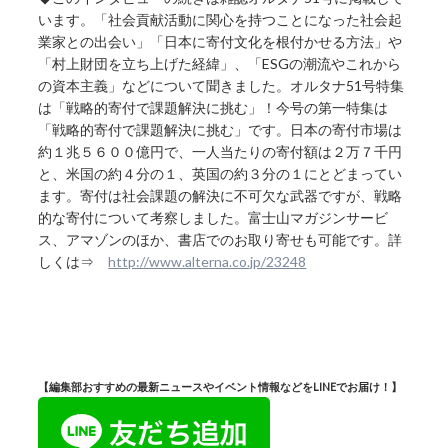
います。「社会貢献活動に関心を持つことになった社会起
業家との出会い」「日本に寄付文化を根付かせる方法」や
「村上財団を立ち上げた経緯」、「ESGの潮流やこれから
の資本主義」などについて聞きました。オルタナ51号特集
は「戦略的寄付で課題解決に挑む」！今号の第一特集は
「戦略的寄付で課題解決に挑む」です。日本の寄付市場は
約１兆５６００億円で、一人当たりの寄付額は２万７千円
と、米国の約４分の１、英国の約３分の１にとどまってい
ます。寄付は社会課題の解決に不可欠な武器ですが、戦略
的な寄付について考察しました。富士山マガジンサービ
ス、アマゾンのほか、書店でのお取り寄せも可能です。詳
しくは⇒
http://www.alterna.co.jp/23248
【編集部おすすめの最新ニュースやイベント情報などをLINEでお届け！】