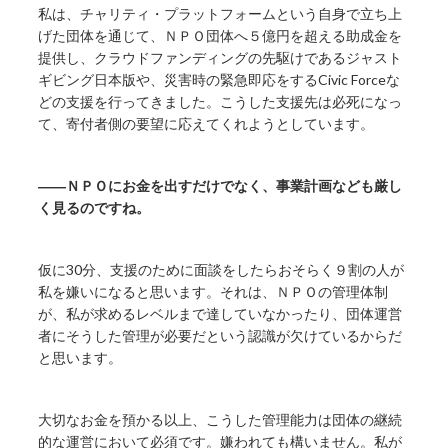
私は、チャリティ・プラットフォームという自身で立ち上
げた団体を通じて、ＮＰＯ団体へ５億円を超える助成金を
提供し、クラウドファンディングの先駆けであるジャスト
ギビング日本版や、災害時の緊急即応をするCivic Forceな
どの支援を行ってきました。こうした支援先は必死になっ
て、寄付者側の要望に応えてくれようとしています。
――ＮＰＯにお金を出すだけでなく、事業計画なども厳し
く見るのですね。
仮に30分、支援のために面談をしたらおそらく９割の人が
私を嫌いになると思います。それは、ＮＰＯの管理体制
が、私が求めるレベルまで達していなかったり、団体運営
者にそうした管理が必要だという認識が欠けているからだ
と思います。
大切なお金を預かる以上、こうした管理能力は団体の継続
的な運営において必須です。嫌われても構いません。私が