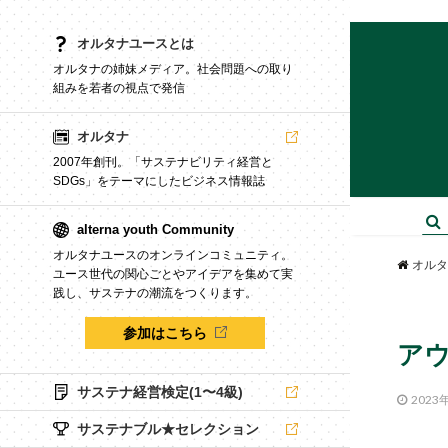
オルタナユースとは
オルタナの姉妹メディア。社会問題への取り
組みを若者の視点で発信
オルタナ
2007年創刊。「サステナビリティ経営と
SDGs」をテーマにしたビジネス情報誌
alterna youth Community
オルタナユースのオンラインコミュニティ。
オルタ
ユース世代の関心ごとやアイデアを集めて実
践し、サステナの潮流をつくります。
参加はこちら
ア
サステナ経営検定(1〜4級)
2023
サステナブル★セレクション